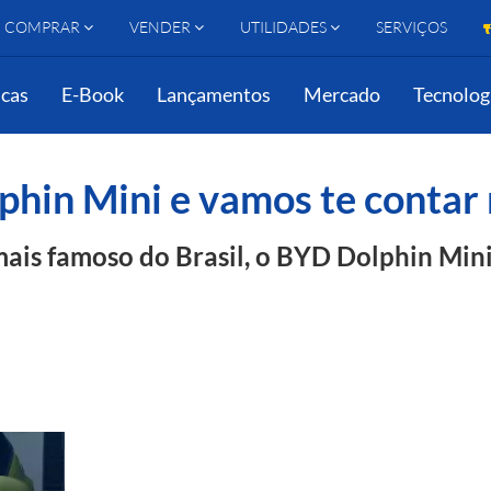
COMPRAR
VENDER
UTILIDADES
SERVIÇOS
cas
E-Book
Lançamentos
Mercado
Tecnolog
amos te contar nossa opinião!
in Mini e vamos te contar 
mais famoso do Brasil, o BYD Dolphin Mini