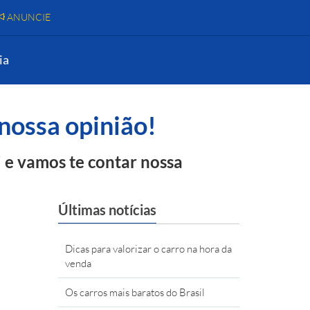
ANUNCIE
ia
nossa opinião!
 e vamos te contar nossa
Últimas notícias
Dicas para valorizar o carro na hora da
venda
Os carros mais baratos do Brasil