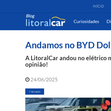
INÍCIO
Curiosidades
Di
Blog
Mercado
Andamos no BYD Dolphin Mini e v
Andamos no BYD Dolph
A LitoralCar andou no elétrico 
opinião!
24/06/2025
Mercado