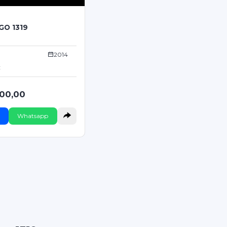
GO 1319
2014
C
000,00
Whatsapp