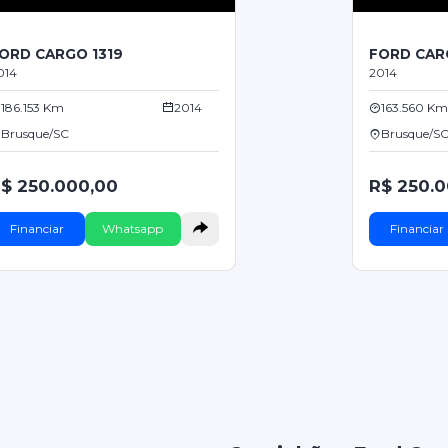
ORD CARGO 1319
FORD CAR
014
2014
186.153 Km
2014
163.560 Km
Brusque/SC
Brusque/S
$ 250.000,00
R$ 250.
Financiar
Whatsapp
Financiar