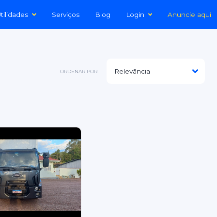
tilidades
Serviços
Blog
Login
Anuncie aqui
ORDENAR POR: