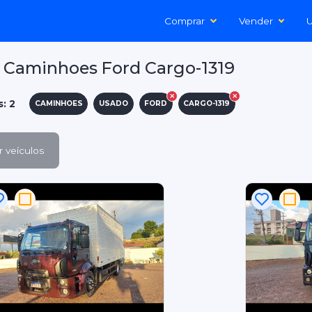
Comprar
Vender
U
 Caminhoes Ford Cargo-1319
s: 2
CAMINHOES
USADO
FORD
CARGO-1319
 veículos