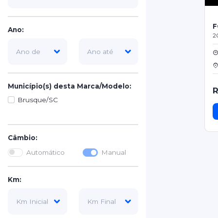
F
Ano:
2
Município(s) desta Marca/Modelo:
R
Brusque/SC
Câmbio:
Automático
Manual
Km: