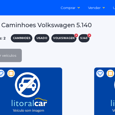
Comprar
Vender
U
 Caminhoes Volkswagen 5.140
s: 2
CAMINHOES
USADO
VOLKSWAGEN
5.140
 veículos