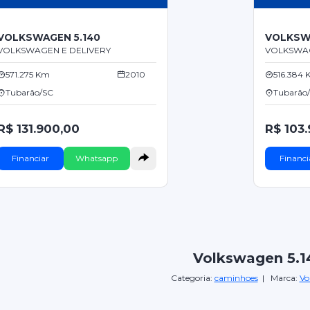
VOLKSWAGEN 5.140
VOLKSW
VOLKSWAGEN E DELIVERY
VOLKSWAG
571.275 Km
2010
516.384
Tubarão/SC
Tubarão
R$ 131.900,00
R$ 103
Financiar
Whatsapp
Financi
Volkswagen 5.1
Categoria:
caminhoes
| Marca:
Vo