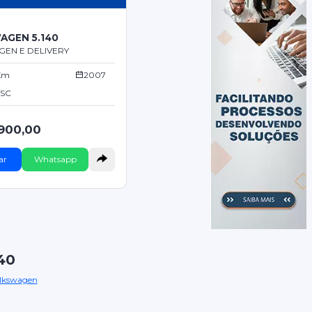
AGEN 5.140
EN E DELIVERY
 Km
2007
/SC
.900,00
ar
Whatsapp
40
lkswagen