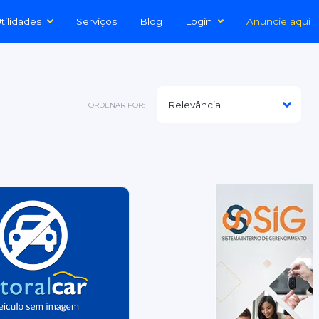
tilidades
Serviços
Blog
Login
Anuncie aqui
ORDENAR POR: