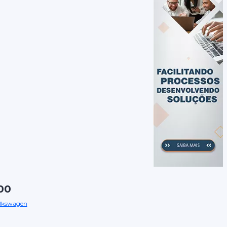
00
lkswagen