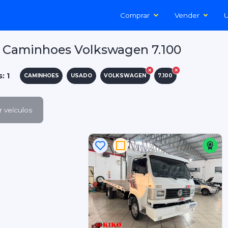
Comprar
Vender
U
 Caminhoes Volkswagen 7.100
: 1
CAMINHOES
USADO
VOLKSWAGEN
7.100
 veículos