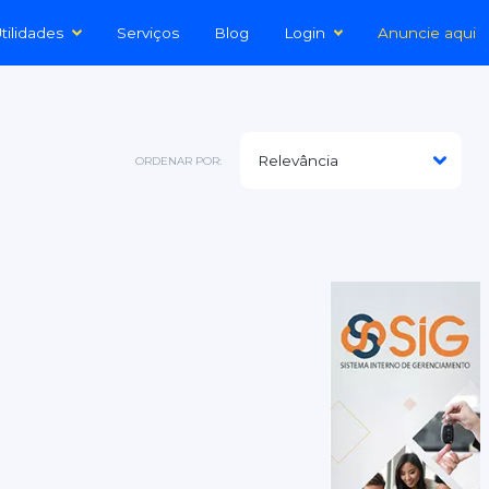
tilidades
Serviços
Blog
Login
Anuncie aqui
ORDENAR POR: