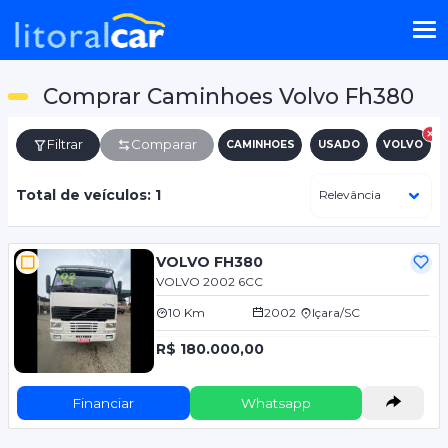
Comprar Caminhoes Volvo Fh380
Filtrar
Comparar
CAMINHOES
USADO
VOLVO
Total de veículos: 1
VOLVO FH380
VOLVO 2002 6CC
10 Km
2002
Içara/SC
R$ 180.000,00
Financiar
Whatsapp