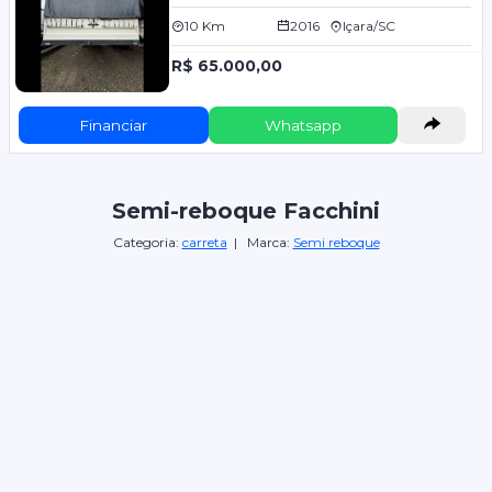
10 Km
2016
Içara/SC
R$ 65.000,00
Financiar
Whatsapp
Semi-reboque Facchini
Categoria:
carreta
| Marca:
Semi reboque