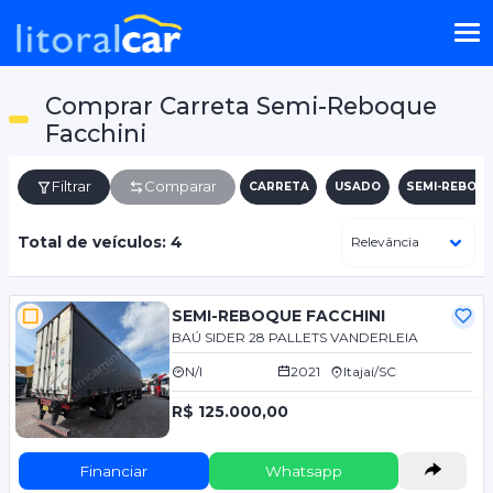
Comprar Carreta Semi-Reboque
Facchini
Filtrar
Comparar
CARRETA
USADO
SEMI-REBOQ
Total de veículos: 4
SEMI-REBOQUE FACCHINI
BAÚ SIDER 28 PALLETS VANDERLEIA
N/I
2021
Itajaí/SC
R$ 125.000,00
Financiar
Whatsapp