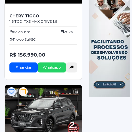
CHERY TIGGO
1.6 TGDI TXS MAX DRIVE 1.6
62.219 Km
2024
Rio do Sul/SC
R$ 156.990,00
Financiar
Whatsapp