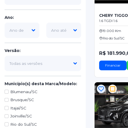
CHERY TIGG
Ano:
1.6 TGDI 1.6
19.000 Km
Rio do Sul/SC
Versão:
R$ 181.990
Financiar
Município(s) desta Marca/Modelo:
Blumenau/SC
Brusque/SC
Itajaí/SC
Joinville/SC
Rio do Sul/SC