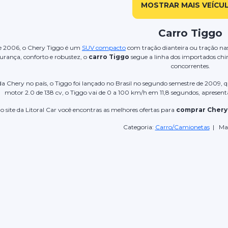
MOSTRAR MAIS VEÍCU
Carro Tiggo
e 2006, o Chery Tiggo é um
SUV compacto
com tração dianteira ou tração nas 
rança, conforto e robustez, o
carro Tiggo
segue a linha dos importados chi
concorrentes.
da Chery no país, o Tiggo foi lançado no Brasil no segundo semestre de 2009, 
motor 2.0 de 138 cv, o Tiggo vai de 0 a 100 km/h em 11,8 segundos, aprese
o site da Litoral Car você encontras as melhores ofertas para
comprar Chery
Categoria:
Carro/Camionetas
| Ma