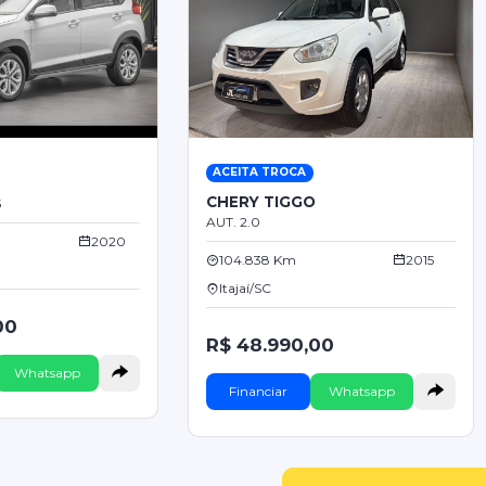
ACEITA TROCA
O
CHERY TIGGO
5
AUT. 2.0
2020
104.838 Km
2015
Itajaí/SC
00
R$ 48.990,00
Whatsapp
Financiar
Whatsapp