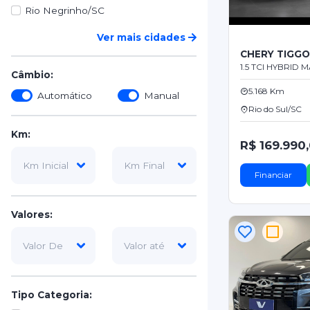
Rio Negrinho/SC
Ver mais cidades
CHERY TIGG
1.5 TCI HYBRID M
Câmbio:
5.168 Km
Automático
Manual
Rio do Sul/SC
Km:
R$ 169.990
Financiar
Valores:
Tipo Categoria: