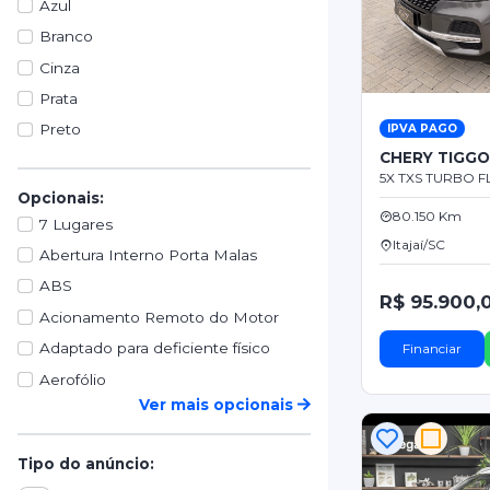
Azul
Branco
Cinza
Prata
Preto
IPVA PAGO
CHERY TIGG
5X TXS TURBO FL
Opcionais:
80.150 Km
7 Lugares
Itajaí/SC
Abertura Interno Porta Malas
ABS
R$ 95.900,
Acionamento Remoto do Motor
Adaptado para deficiente físico
Financiar
Aerofólio
Ver mais opcionais
Tipo do anúncio: