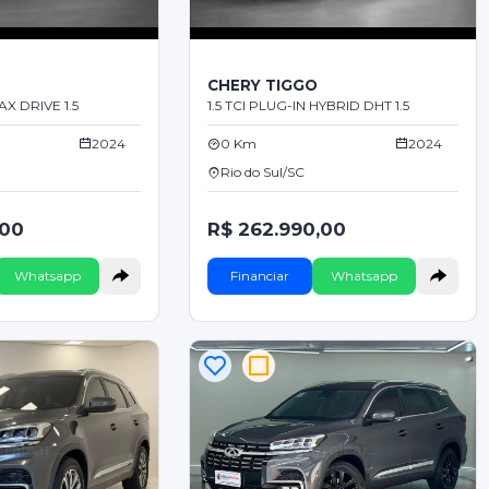
O
CHERY TIGGO
AX DRIVE 1.5
1.5 TCI PLUG-IN HYBRID DHT 1.5
2024
0 Km
2024
Rio do Sul/SC
,00
R$ 262.990,00
Whatsapp
Financiar
Whatsapp