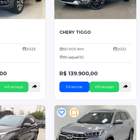
O
CHERY TIGGO
2023
50.900 Km
2022
Brusque/SC
,00
R$ 139.900,00
Whatsapp
Financiar
Whatsapp