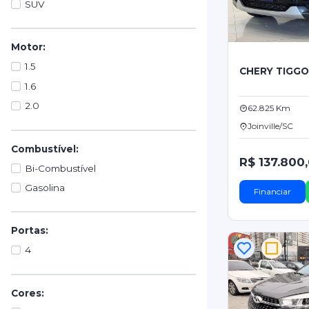
SUV
Motor:
1.5
CHERY TIGG
1.6
2.0
62.825 Km
Joinville/SC
Combustível:
R$ 137.800
Bi-Combustível
Gasolina
Financiar
Portas:
4
Cores: