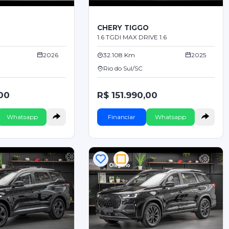
O
CHERY TIGGO
1.6 TGDI MAX DRIVE 1.6
2026
32.108 Km
2025
Rio do Sul/SC
,00
R$ 151.990,00
Whatsapp
Financiar
Whatsapp