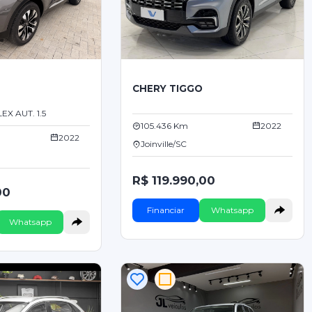
CHERY TIGGO
O
EX AUT. 1.5
105.436 Km
2022
2022
Joinville/SC
R$ 119.990,00
00
Financiar
Whatsapp
Whatsapp