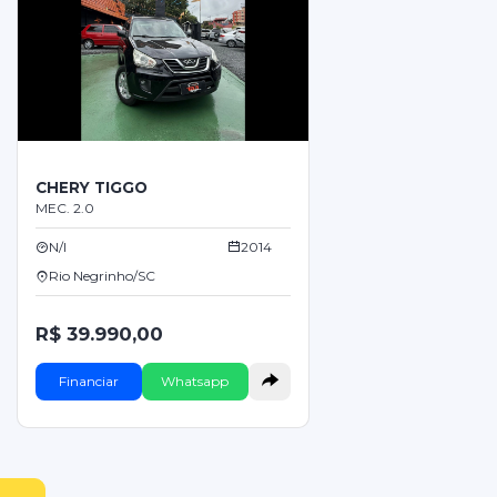
CHERY TIGGO
MEC. 2.0
N/I
2014
Rio Negrinho/SC
R$ 39.990,00
Financiar
Whatsapp