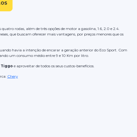
LOS
quatro rodas, além de três opções de motor a gasolina, 1.6, 2.0 e 2.4.
neses, que buscam oferecer mais vantagens, por preços menores que os
quando havia a intenção de encarar a geração anterior do Eco Sport. Com
ntando um consumo médio entre 9 e 10 Km por litro.
 Tiggo
e aproveitar de todos os seus custos-benefícios.
rca:
Chery