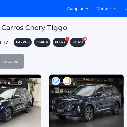
Comprar
Vender
U
 Carros Chery Tiggo
: 17
CARROS
USADO
CHERY
TIGGO
 veículos