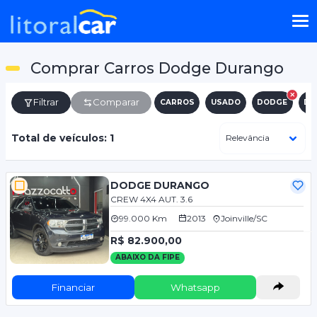
Comprar Carros Dodge Durango
Filtrar
Comparar
CARROS
USADO
DODGE
DU
Total de veículos: 1
DODGE DURANGO
CREW 4X4 AUT. 3.6
99.000 Km
2013
Joinville/SC
R$ 82.900,00
ABAIXO DA FIPE
Financiar
Whatsapp