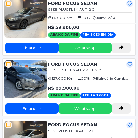
FORD FOCUS SEDAN
SESE PLUS FLEX AUT. 2.0
115.000 Km
2018
Joinville/SC
R$ 59.900,00
ABAIXO DA FIPE
REVISÕES EM DIA
Financiar
Whatsapp
FORD FOCUS SEDAN
TITATITA PLUS FLEX AUT. 2.0
127.000 Km
2018
Balneário Camboriú/SC
R$ 69.900,00
ABAIXO DA FIPE
ACEITA TROCA
Financiar
Whatsapp
FORD FOCUS SEDAN
SESE PLUS FLEX AUT. 2.0