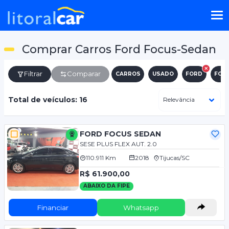
Comprar Carros Ford Focus-Sedan
Filtrar
Comparar
CARROS
USADO
FORD
FOC
Total de veículos: 16
FORD FOCUS SEDAN
SESE PLUS FLEX AUT. 2.0
110.911 Km
2018
Tijucas/SC
R$ 61.900,00
ABAIXO DA FIPE
Financiar
Whatsapp