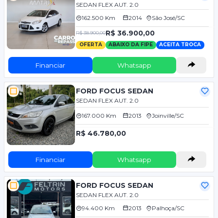
SEDAN FLEX AUT. 2.0
162.500 Km
2014
São José/SC
R$ 36.900,00
R$ 38.900,00
OFERTA
ABAIXO DA FIPE
ACEITA TROCA
Financiar
Whatsapp
FORD FOCUS SEDAN
SEDAN FLEX AUT. 2.0
167.000 Km
2013
Joinville/SC
R$ 46.780,00
Financiar
Whatsapp
FORD FOCUS SEDAN
SEDAN FLEX AUT. 2.0
94.400 Km
2013
Palhoça/SC