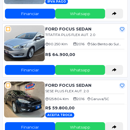
IPVA PAGO
Financiar
Whatsapp
FORD FOCUS SEDAN
TITATITA PLUS FLEX AUT. 2.0
90.250 Km
2016
São Bento do Sul/SC
R$ 64.900,00
Financiar
Whatsapp
FORD FOCUS SEDAN
SESE PLUS FLEX AUT. 2.0
125.804 Km
2016
Garuva/SC
R$ 59.800,00
ACEITA TROCA
Financiar
Whatsapp