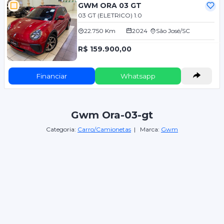
GWM ORA 03 GT
03 GT (ELETRICO) 1.0
22.750 Km
2024
São José/SC
R$ 159.900,00
Financiar
Whatsapp
Gwm Ora-03-gt
Categoria:
Carro/Camionetas
| Marca:
Gwm