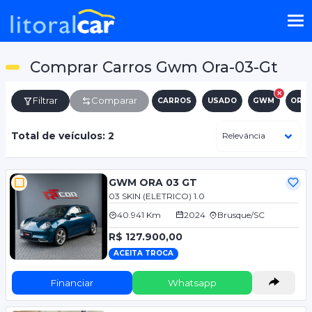
Comprar Carros Gwm Ora-03-Gt
Filtrar
Comparar
CARROS
USADO
GWM
ORA-
Total de veículos: 2
GWM ORA 03 GT
03 SKIN (ELETRICO) 1.0
40.941 Km
2024
Brusque/SC
R$ 127.900,00
ACEITA TROCA
Financiar
Whatsapp