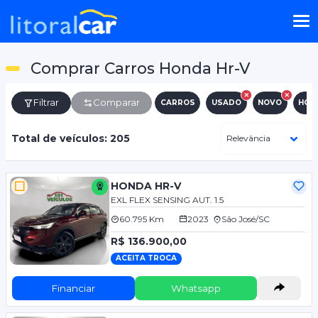
Comprar Carros Honda Hr-V
Filtrar
Comparar
CARROS
USADO
NOVO
HON
Total de veículos: 205
HONDA HR-V
EXL FLEX SENSING AUT. 1.5
60.795 Km
2023
São José/SC
R$ 136.900,00
ACEITA TROCA
Financiar
Whatsapp