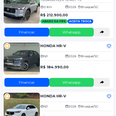
0 Km
2026
Brusque/SC
R$ 212.900,00
ABAIXO DA FIPE
ACEITA TROCA
Financiar
Whatsapp
HONDA HR-V
N/I
2026
Brusque/SC
R$ 184.990,00
Financiar
Whatsapp
HONDA HR-V
N/I
2026
Brusque/SC