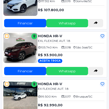
117.512 Km
2019
Joinville/SC
R$ 107.800,00
Financiar
Whatsapp
HONDA HR-V
EXL FLEXONE AUT. 1.8
105.740 Km
2018
São José/SC
R$ 93.900,00
ACEITA TROCA
Financiar
Whatsapp
HONDA HR-V
EX FLEXONE AUT. 1.8
99.500 Km
2017
Brusque/SC
R$ 92.990,00