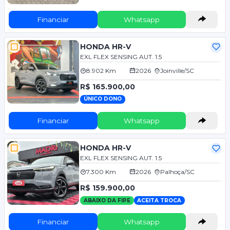
Financiar
Whatsapp
HONDA HR-V
EXL FLEX SENSING AUT. 1.5
8.902 Km
2026
Joinville/SC
R$ 165.900,00
ÚNICO DONO
Financiar
Whatsapp
HONDA HR-V
EXL FLEX SENSING AUT. 1.5
7.300 Km
2026
Palhoça/SC
R$ 159.900,00
ABAIXO DA FIPE
ACEITA TROCA
Financiar
Whatsapp