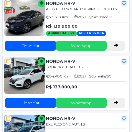
HONDA HR-V
AUT+TETO SOLAR TOURING FLEX TB 1.5
73.650 Km
2021
São José/SC
R$ 130.900,00
ABAIXO DA FIPE
ACEITA TROCA
Financiar
Whatsapp
HONDA HR-V
TOURING TB AUT. 1.5
84.480 Km
2021
Joinville/SC
R$ 137.800,00
Financiar
Whatsapp
HONDA HR-V
EXL FLEXONE AUT. 1.8