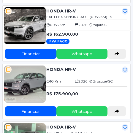
HONDA HR-V
EXL FLEX SENSING AUT. (6.955 KM) 1.5
6.955 Km
2026
Itajaí/SC
R$ 162.900,00
IPVA PAGO
Financiar
Whatsapp
HONDA HR-V
10 Km
2026
Brusque/SC
R$ 175.900,00
Financiar
Whatsapp
HONDA HR-V
TOURING FLEX TB AUT. 1.5