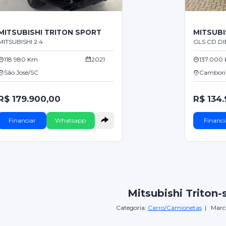
MITSUBISHI TRITON SPORT
MITSUBI
MITSUBISHI 2.4
GLS CD DI
118.980 Km
2021
137.000
São José/SC
Cambori
R$ 179.900,00
R$ 134
Financiar
Whatsapp
Financi
Mitsubishi Triton-
Categoria:
Carro/Camionetas
| Marc