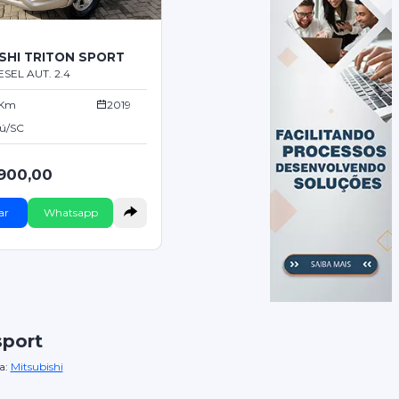
SHI TRITON SPORT
ESEL AUT. 2.4
 Km
2019
ú/SC
.900,00
ar
Whatsapp
sport
a:
Mitsubishi