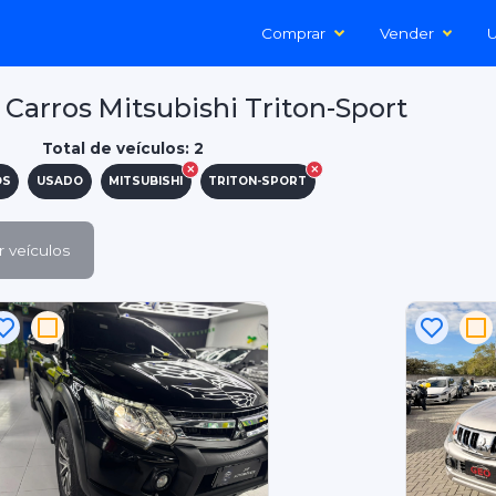
Comprar
Vender
U
Carros Mitsubishi Triton-Sport
Total de veículos: 2
OS
USADO
MITSUBISHI
TRITON-SPORT
 veículos