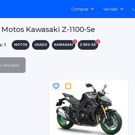
Comprar
Vender
U
Motos Kawasaki Z-1100-Se
: 1
MOTOS
USADO
KAWASAKI
Z-1100-SE
 veículos