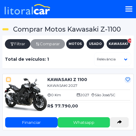
Comprar Motos Kawasaki Z-1100
Filtrar
Comparar
MOTOS
USADO
KAWASAKI
Total de veículos: 1
KAWASAKI Z 1100
KAWASAKI 2027
0 Km
2027
São José/SC
R$ 77.790,00
Financiar
Whatsapp