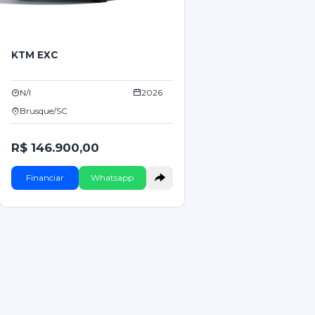
KTM EXC
N/I
2026
Brusque/SC
R$ 146.900,00
Financiar
Whatsapp