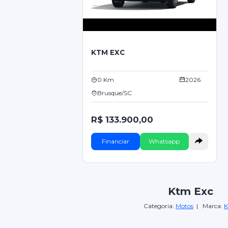
KTM EXC
0 Km
2026
Brusque/SC
R$ 133.900,00
Financiar
Whatsapp
Ktm Exc
Categoria:
Motos
| Marca: