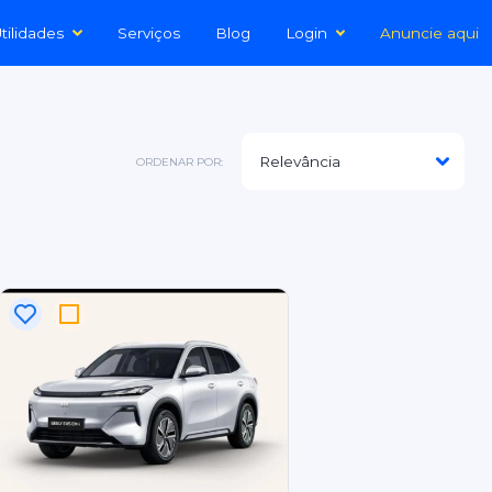
tilidades
Serviços
Blog
Login
Anuncie aqui
ORDENAR POR: