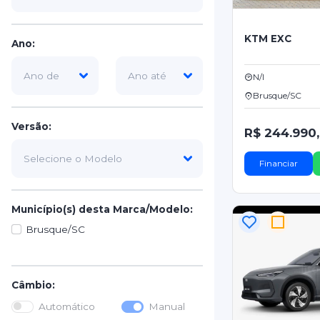
KTM EXC
Ano:
N/I
Brusque/SC
Versão:
R$ 244.990
Financiar
Município(s) desta Marca/Modelo:
Brusque/SC
Câmbio:
Automático
Manual