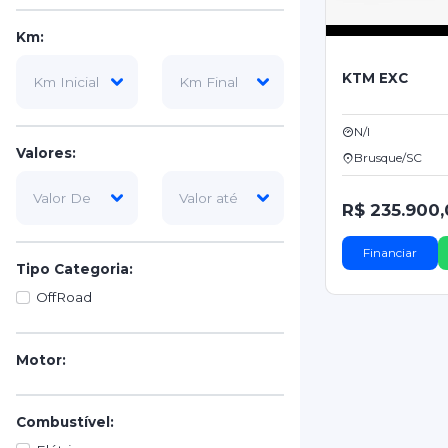
Km:
KTM EXC
N/I
Valores:
Brusque/SC
R$ 235.900
Financiar
Tipo Categoria:
OffRoad
Motor:
Combustível: