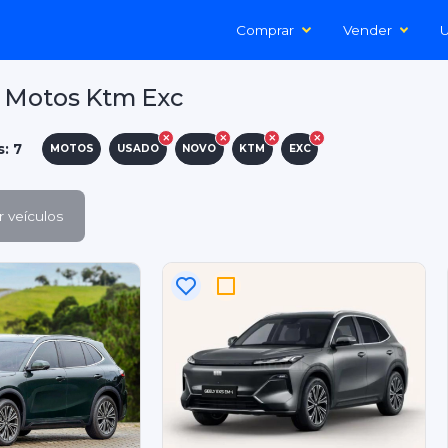
Comprar
Vender
U
 Motos Ktm Exc
s: 7
MOTOS
USADO
NOVO
KTM
EXC
 veículos