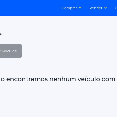
Comprar
Vender
U
s:
 veículos
ão encontramos nenhum veículo com 