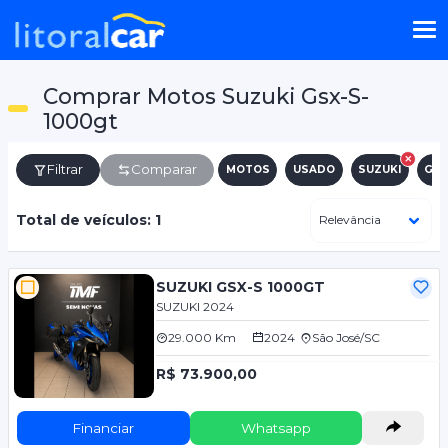
Comprar Motos Suzuki Gsx-S-
1000gt
Filtrar
Comparar
MOTOS
USADO
SUZUKI
GSX
Total de veículos: 1
SUZUKI GSX-S 1000GT
SUZUKI 2024
29.000 Km
2024
São José/SC
R$ 73.900,00
Financiar
Whatsapp