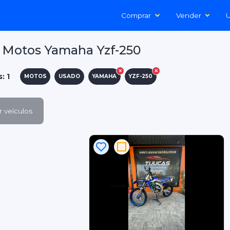
Comprar
Vender
U
 Motos Yamaha Yzf-250
: 1
MOTOS
USADO
YAMAHA
YZF-250
 veículos