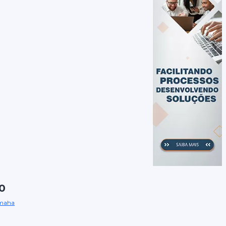
0
maha