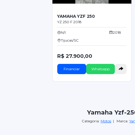
YAMAHA YZF 250
YZ 250 F 2018
N/I
2018
Tijucas/SC
R$ 27.900,00
Financiar
Whatsapp
Yamaha Yzf-25
Categoria:
Motos
| Marca:
Ya