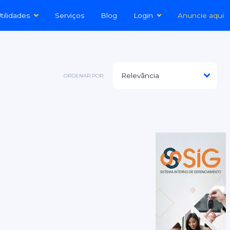
tilidades
Serviços
Blog
Login
Anuncie aqui
ORDENAR POR: