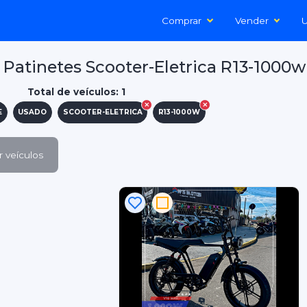
Comprar
Vender
U
Patinetes Scooter-Eletrica R13-1000w
Total de veículos: 1
E
USADO
SCOOTER-ELETRICA
R13-1000W
 veículos