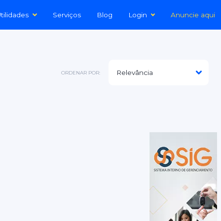
tilidades
Serviços
Blog
Login
Anuncie aqui
ORDENAR POR: