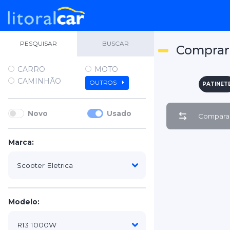
PESQUISAR
BUSCAR
Comprar 
CARRO
MOTO
CAMINHÃO
OUTROS
PATINET
Novo
Usado
Comparar
Marca:
Modelo: