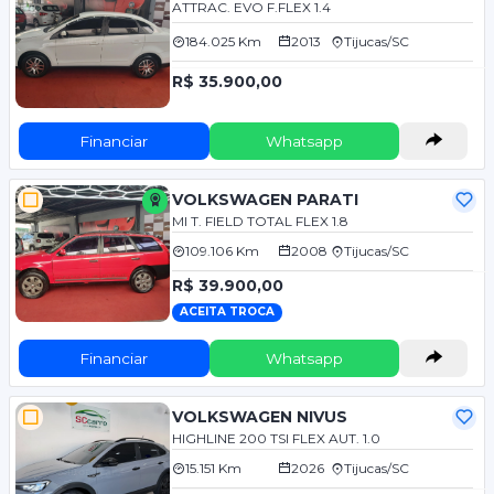
ATTRAC. EVO F.FLEX 1.4
184.025 Km
2013
Tijucas/SC
R$ 35.900,00
Financiar
Whatsapp
VOLKSWAGEN PARATI
MI T. FIELD TOTAL FLEX 1.8
109.106 Km
2008
Tijucas/SC
R$ 39.900,00
ACEITA TROCA
Financiar
Whatsapp
VOLKSWAGEN NIVUS
HIGHLINE 200 TSI FLEX AUT. 1.0
15.151 Km
2026
Tijucas/SC