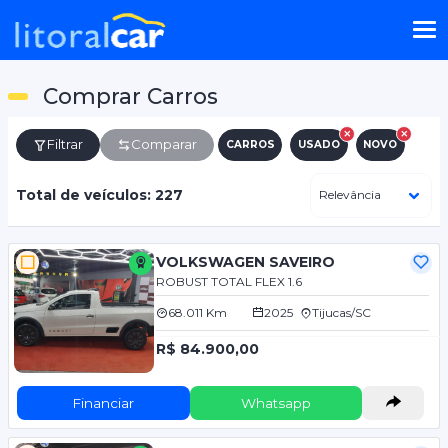
Comprar Carros
Filtrar
Comparar
CARROS
USADO
NOVO
Total de veículos: 227
VOLKSWAGEN SAVEIRO
ROBUST TOTAL FLEX 1.6
68.011 Km
2025
Tijucas/SC
R$ 84.900,00
Financiar
Whatsapp