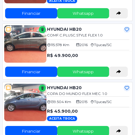
ACEITA TROCA
Financiar
Whatsapp
HYUNDAI HB20
COMF.C.PLUSC.STYLE FLEX 1.0
115.578 Km
2016
Tijucas/SC
R$ 49.900,00
Financiar
Whatsapp
HYUNDAI HB20
COPA DO MUNDO FLEX MEC. 1.0
139.504 Km
2015
Tijucas/SC
R$ 45.900,00
ACEITA TROCA
Financiar
Whatsapp