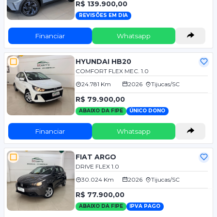
R$ 139.900,00
REVISÕES EM DIA
Financiar
Whatsapp
HYUNDAI HB20
COMFORT FLEX MEC. 1.0
24.781 Km
2026
Tijucas/SC
R$ 79.900,00
ABAIXO DA FIPE
ÚNICO DONO
Financiar
Whatsapp
FIAT ARGO
DRIVE FLEX 1.0
30.024 Km
2026
Tijucas/SC
R$ 77.900,00
ABAIXO DA FIPE
IPVA PAGO