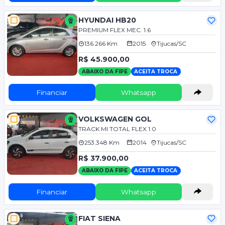
HYUNDAI HB20
PREMIUM FLEX MEC. 1.6
136.266 Km
2015
Tijucas/SC
R$ 45.900,00
ABAIXO DA FIPE
ACEITA TROCA
Financiar
Whatsapp
VOLKSWAGEN GOL
TRACK MI TOTAL FLEX 1.0
253.348 Km
2014
Tijucas/SC
R$ 37.900,00
ABAIXO DA FIPE
ACEITA TROCA
Financiar
Whatsapp
FIAT SIENA