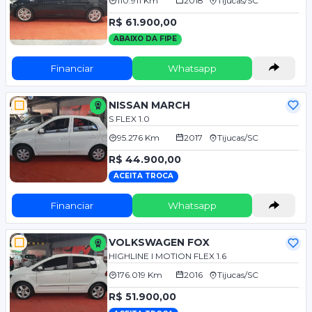
110.911 Km
2018
Tijucas/SC
R$ 61.900,00
ABAIXO DA FIPE
Financiar
Whatsapp
NISSAN MARCH
S FLEX 1.0
95.276 Km
2017
Tijucas/SC
R$ 44.900,00
ACEITA TROCA
Financiar
Whatsapp
VOLKSWAGEN FOX
HIGHLINE I MOTION FLEX 1.6
176.019 Km
2016
Tijucas/SC
R$ 51.900,00