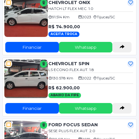
CHEVROLET ONIX
HATCH LT FLEX MEC. 1.0
91.514 Km
2023
Tijucas/SC
R$ 74.900,00
ACEITA TROCA
Financiar
Whatsapp
CHEVROLET SPIN
LS ECONO.FLEX AUT. 1.8
130.578 Km
2022
Tijucas/SC
R$ 62.900,00
ABAIXO DA FIPE
Financiar
Whatsapp
FORD FOCUS SEDAN
SESE PLUS FLEX AUT. 2.0