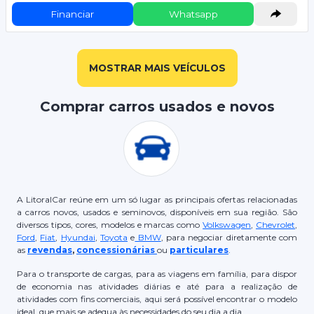
Financiar
Whatsapp
MOSTRAR MAIS VEÍCULOS
Comprar carros usados e novos
A LitoralCar reúne em um só lugar as principais ofertas relacionadas
a carros novos, usados e seminovos, disponíveis em sua região. São
diversos tipos, cores, modelos e marcas como
Volkswagen
,
Chevrolet
,
Ford
,
Fiat
,
Hyundai
,
Toyota
e
BMW
, para negociar diretamente com
as
revendas
,
concessionárias
ou
particulares
.
Para o transporte de cargas, para as viagens em família, para dispor
de economia nas atividades diárias e até para a realização de
atividades com fins comerciais, aqui será possível encontrar o modelo
ideal, que mais se adequa às necessidades do seu dia a dia.