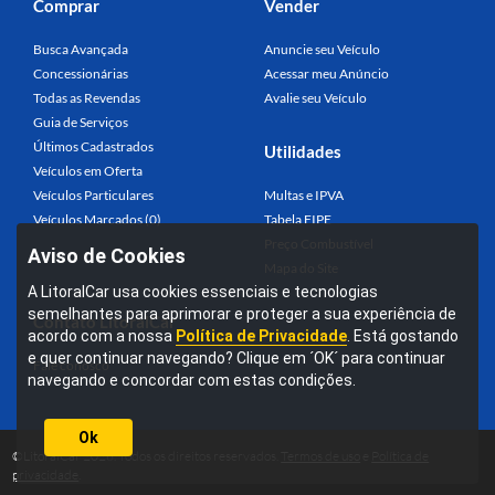
Comprar
Vender
Busca Avançada
Anuncie seu Veículo
Concessionárias
Acessar meu Anúncio
Todas as Revendas
Avalie seu Veículo
Guia de Serviços
Últimos Cadastrados
Utilidades
Veículos em Oferta
Veículos Particulares
Multas e IPVA
Veículos Marcados (0)
Tabela FIPE
Preço Combustível
Aviso de Cookies
Mapa do Site
A LitoralCar usa cookies essenciais e tecnologias
semelhantes para aprimorar e proteger a sua experiência de
Contato LitoralCar
acordo com a nossa
Política de Privacidade
. Está gostando
e quer continuar navegando? Clique em ´OK´ para continuar
Fale conosco
navegando e concordar com estas condições.
Ok
©LitoralCar 2026. Todos os direitos reservados.
Termos de uso
e
Política de
privacidade
.