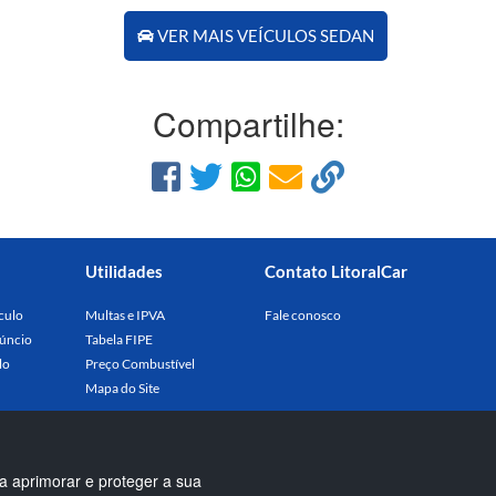
VER MAIS VEÍCULOS SEDAN
Compartilhe:
Utilidades
Contato LitoralCar
culo
Multas e IPVA
Fale conosco
úncio
Tabela FIPE
lo
Preço Combustível
Mapa do Site
a aprimorar e proteger a sua