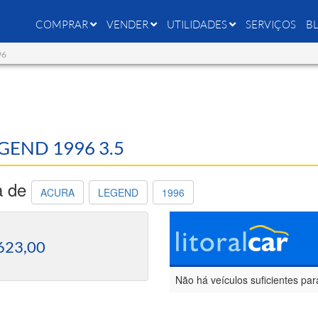
COMPRAR
VENDER
UTILIDADES
SERVIÇOS
B
96
EGEND 1996 3.5
a de
ACURA
LEGEND
1996
623,00
Não há veículos suficientes par