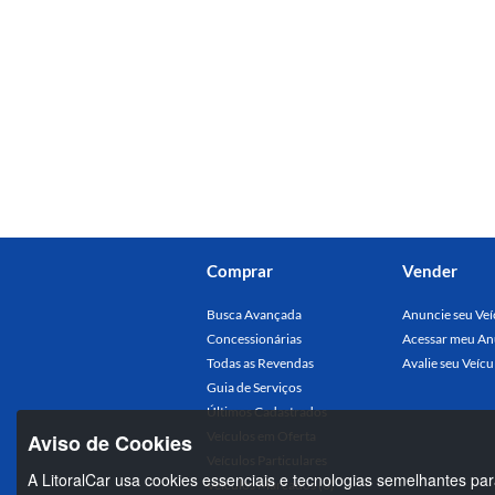
Comprar
Vender
Busca Avançada
Anuncie seu Veí
Concessionárias
Acessar meu An
Todas as Revendas
Avalie seu Veícu
Guia de Serviços
Últimos Cadastrados
Veículos em Oferta
Aviso de Cookies
Veículos Particulares
A LitoralCar usa cookies essenciais e tecnologias semelhantes par
Veículos Marcados (0)