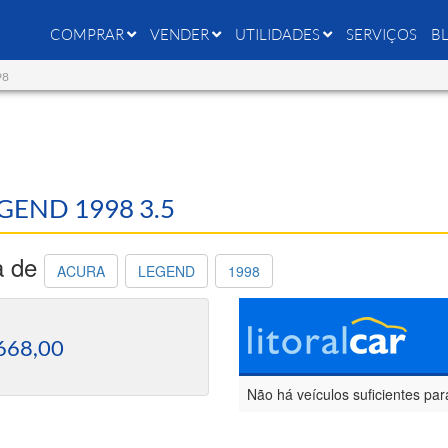
COMPRAR
VENDER
UTILIDADES
SERVIÇOS
B
98
EGEND 1998 3.5
a de
ACURA
LEGEND
1998
668,00
Não há veículos suficientes par