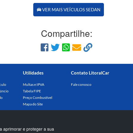
VER MAIS VEÍCULOS SEDAN
Compartilhe:
Utilidades
Contato LitoralCar
culo
Multas e IPVA
Fale conosco
úncio
Tabela FIPE
lo
Preço Combustível
Mapa do Site
a aprimorar e proteger a sua