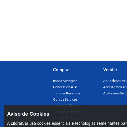
Comprar
Vender
Busca Avançada
Anuncie seu Veí
Concessionárias
Acessar meu An
Todas as Revendas
Avalie seu Veícu
Guia de Serviços
Últimos Cadastrados
Veículos em Oferta
Aviso de Cookies
Veículos Particulares
A LitoralCar usa cookies essenciais e tecnologias semelhantes par
Veículos Marcados (0)