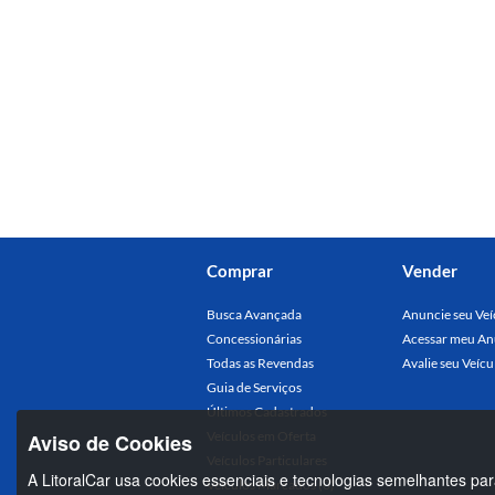
Comprar
Vender
Busca Avançada
Anuncie seu Veí
Concessionárias
Acessar meu An
Todas as Revendas
Avalie seu Veícu
Guia de Serviços
Últimos Cadastrados
Veículos em Oferta
Aviso de Cookies
Veículos Particulares
A LitoralCar usa cookies essenciais e tecnologias semelhantes par
Veículos Marcados (0)