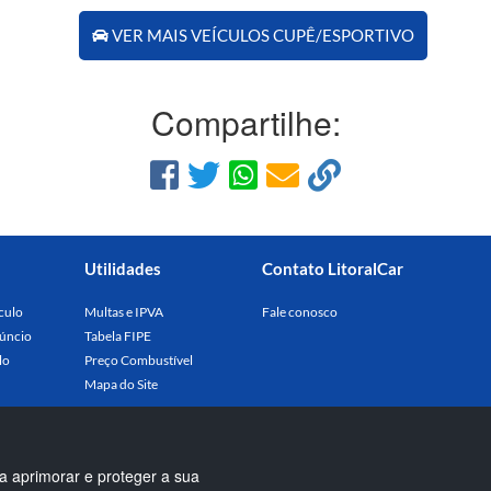
VER MAIS VEÍCULOS CUPÊ/ESPORTIVO
Compartilhe:
Utilidades
Contato LitoralCar
culo
Multas e IPVA
Fale conosco
úncio
Tabela FIPE
lo
Preço Combustível
Mapa do Site
a aprimorar e proteger a sua