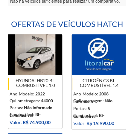
Não há veículos suficientes para realizar um comparativo.
OFERTAS DE VEÍCULOS HATCH
HYUNDAI HB20 BI-
CITROËN C3 BI-
COMBUSTÍVEL 1.0
COMBUSTÍVEL 1.4
Ano-Modelo:
2022
Ano-Modelo:
2008
Quilometragem:
44000
Quilometragem:
Não
Informado
Portas:
Não Informado
Portas:
5
Combustível:
Bi-
Combustível
Combustível:
Bi-
Combustível
Valor:
R$ 74.900,00
Valor:
R$ 19.990,00