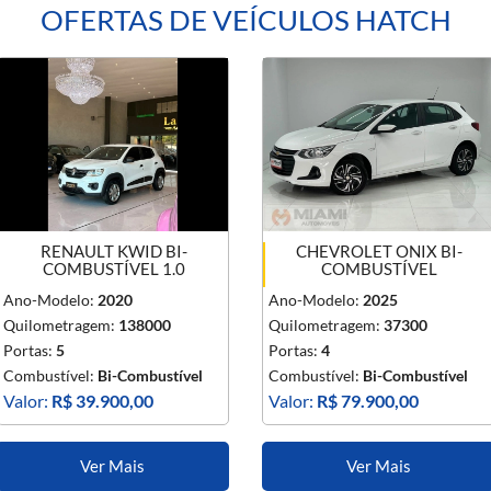
OFERTAS DE VEÍCULOS HATCH
RENAULT KWID BI-
CHEVROLET ONIX BI-
COMBUSTÍVEL 1.0
COMBUSTÍVEL
Ano-Modelo:
2020
Ano-Modelo:
2025
Quilometragem:
138000
Quilometragem:
37300
Portas:
5
Portas:
4
Combustível:
Bi-Combustível
Combustível:
Bi-Combustível
Valor:
R$ 39.900,00
Valor:
R$ 79.900,00
Ver Mais
Ver Mais