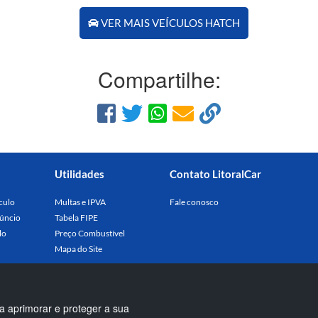
VER MAIS VEÍCULOS HATCH
Compartilhe:
Utilidades
Contato LitoralCar
culo
Multas e IPVA
Fale conosco
úncio
Tabela FIPE
lo
Preço Combustível
Mapa do Site
a aprimorar e proteger a sua