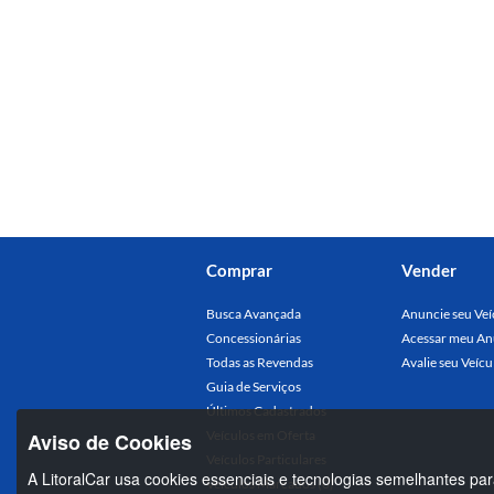
Comprar
Vender
Busca Avançada
Anuncie seu Veí
Concessionárias
Acessar meu An
Todas as Revendas
Avalie seu Veícu
Guia de Serviços
Últimos Cadastrados
Veículos em Oferta
Aviso de Cookies
Veículos Particulares
A LitoralCar usa cookies essenciais e tecnologias semelhantes par
Veículos Marcados (0)