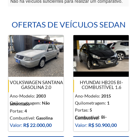
Não há veículos suficientes para realizar um comparativo.
OFERTAS DE VEÍCULOS SEDAN
VOLKSWAGEN SANTANA
HYUNDAI HB20S BI-
GASOLINA 2.0
COMBUSTÍVEL 1.6
Ano-Modelo:
2003
Ano-Modelo:
2015
Quilometragem:
Não
Quilometragem:
1
Informado
Portas:
5
Portas:
4
Combustível:
Bi-
Combustível:
Gasolina
Combustível
Valor:
R$ 22.000,00
Valor:
R$ 50.900,00