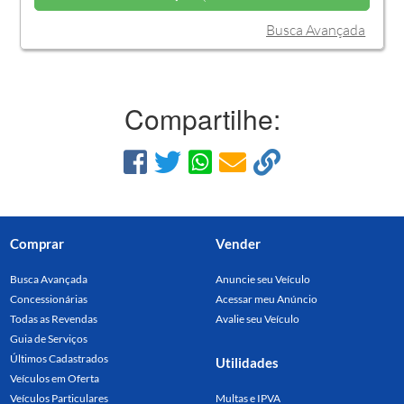
Busca Avançada
Compartilhe:
Comprar
Vender
Busca Avançada
Anuncie seu Veículo
Concessionárias
Acessar meu Anúncio
Todas as Revendas
Avalie seu Veículo
Guia de Serviços
Últimos Cadastrados
Utilidades
Veículos em Oferta
Veículos Particulares
Multas e IPVA