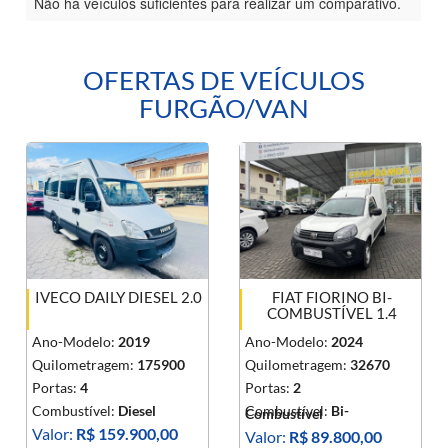
Não há veículos suficientes para realizar um comparativo.
OFERTAS DE VEÍCULOS
FURGÃO/VAN
IVECO DAILY DIESEL 2.0
FIAT FIORINO BI-
COMBUSTÍVEL 1.4
Ano-Modelo:
2019
Ano-Modelo:
2024
Quilometragem:
175900
Quilometragem:
32670
Portas:
4
Portas:
2
Combustível:
Diesel
Combustível:
Bi-
Combustível
Valor:
R$ 159.900,00
Valor:
R$ 89.800,00