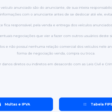
 veículo anunciado são do anunciante, de sua inteira responsabil
informações com o anunciante antes de se deslocar até ele, evita
e fica responsável, pela venda e entrega dos veículos anunciados 
ntuais negociações que vier a fazer com outros usuários deste sit
ículos e não possuí nenhuma relação comercial dos veículos nele a
forma de negociação venda, compra ou troca.
er danos diretos ou indiretos em desacordo com as Leis Civil e Crim
Multas e IPVA
Tabela FIP