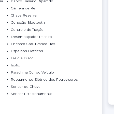
ra
Banco Traseiro Bipartido
Câmera de Ré
Chave Reserva
Conexão Bluetooth
Controle de Tração
Desembaçador Traseiro
Encosto Cab. Branco Tras.
Espelhos Eletricos
Freio a Disco
Isofix
Parach.na Cor do Veículo
Rebatimento Elétrico dos Retrovisores
Sensor de Chuva
Sensor Estacionamento
Vidros Eletricos
Volante com Regulagem de Altura