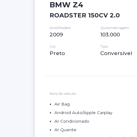
BMW Z4
ROADSTER 150CV 2.0
Ano/Modelo
Quilometragem
2009
103.000
Cor
Tipo
Preto
Conversível
Itens do veículo
Air Bag
Android Auto/Apple Carplay
Ar Condicionado
Ar Quente