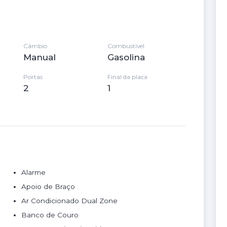
Câmbio
Combustível
Manual
Gasolina
Portas
Final da placa
2
1
Alarme
Apoio de Braço
Ar Condicionado Dual Zone
Banco de Couro