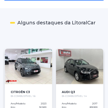
Alguns destaques da LitoralCar
CITROËN C3
AUDI Q3
BI-COMBUSTÍVEL 1.6
BI-COMBUSTÍVEL 1.4
Ano/Modelo:
2023
Ano/Modelo:
2017
Km:
32,500
Km:
89,000