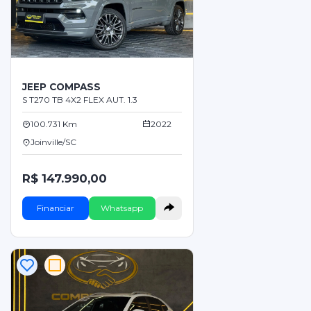
JEEP COMPASS
S T270 TB 4X2 FLEX AUT. 1.3
100.731 Km
2022
Joinville/SC
R$ 147.990,00
Financiar
Whatsapp