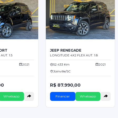
ORT
JEEP RENEGADE
AUT. 1.5
LONGITUDE 4X2 FLEX AUT. 1.8
2021
52.433 Km
2021
Joinville/SC
00
R$ 87.990,00
Whatsapp
Financiar
Whatsapp