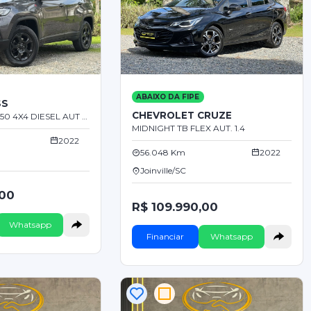
ABAIXO DA FIPE
SS
CHEVROLET CRUZE
TRAILHAWK TD350 4X4 DIESEL AUT 2.0
MIDNIGHT TB FLEX AUT. 1.4
2022
56.048 Km
2022
Joinville/SC
,00
R$ 109.990,00
Whatsapp
Financiar
Whatsapp