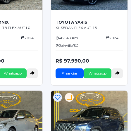
ONIX
TOYOTA YARIS
 TB FLEX AUT 1.0
XL SEDAN FLEX AUT. 1.5
2024
48.548 Km
2024
Joinville/SC
00
R$ 97.990,00
Whatsapp
Financiar
Whatsapp