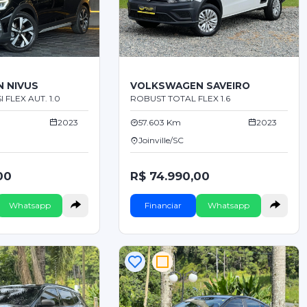
 NIVUS
VOLKSWAGEN SAVEIRO
I FLEX AUT. 1.0
ROBUST TOTAL FLEX 1.6
2023
57.603 Km
2023
Joinville/SC
00
R$ 74.990,00
Whatsapp
Financiar
Whatsapp