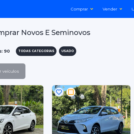
Comprar
Vender
U
mprar Novos E Seminovos
s: 90
TODAS CATEGORIAS
USADO
 veículos