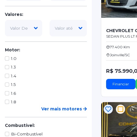
Valores:
CHEVROLET 
SEDAN PLUS LT F
77.400 Km
Motor:
Joinville/SC
1.0
1.3
R$ 75.990,
1.4
Financiar
1.5
1.6
1.8
Ver mais motores
Combustível:
Bi-Combustível