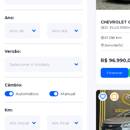
Ano:
CHEVROLET 
SED. PLUS PREM.
47.258 Km
Joinville/SC
Versão:
R$ 96.990,
Financiar
Câmbio:
Automático
Manual
Km: