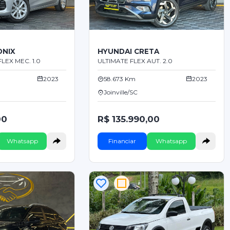
ONIX
HYUNDAI CRETA
LEX MEC. 1.0
ULTIMATE FLEX AUT. 2.0
2023
58.673 Km
2023
Joinville/SC
00
R$ 135.990,00
Whatsapp
Financiar
Whatsapp