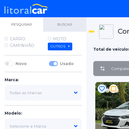
PESQUISAR
BUSCAR
Co
CARRO
MOTO
CAMINHÃO
OUTROS
Total de veículo
Novo
Usado
Comparar
Marca:
Modelo: