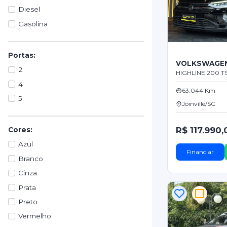
Diesel
Gasolina
Portas:
VOLKSWAGEN
2
HIGHLINE 200 TS
4
63.044 Km
5
Joinville/SC
R$ 117.990,
Cores:
Azul
Financiar
Branco
Cinza
Prata
Preto
Vermelho