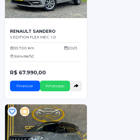
RENAULT SANDERO
S EDITION FLEX MEC. 1.0
33.700 Km
2023
Joinville/SC
R$ 67.990,00
Financiar
Whatsapp