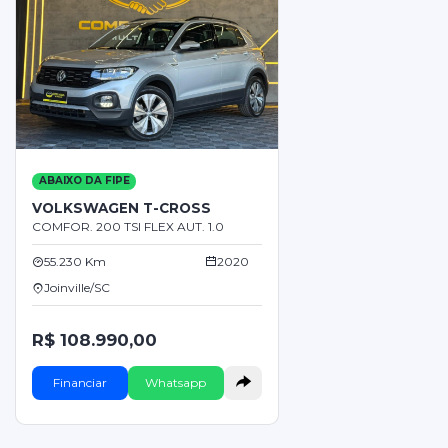
ABAIXO DA FIPE
VOLKSWAGEN T-CROSS
COMFOR. 200 TSI FLEX AUT. 1.0
55.230 Km
2020
Joinville/SC
R$ 108.990,00
Financiar
Whatsapp