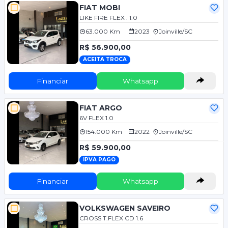
FIAT MOBI
LIKE FIRE FLEX . 1.0
63.000 Km
2023
Joinville/SC
R$ 56.900,00
ACEITA TROCA
Financiar
Whatsapp
FIAT ARGO
6V FLEX 1.0
154.000 Km
2022
Joinville/SC
R$ 59.900,00
IPVA PAGO
Financiar
Whatsapp
VOLKSWAGEN SAVEIRO
CROSS T.FLEX CD 1.6