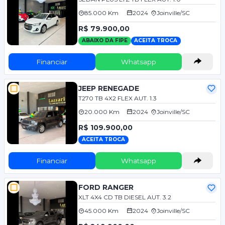
85.000 Km
2024
Joinville/SC
R$ 79.900,00
ABAIXO DA FIPE
ACEITA TROCA
Financiar
Whatsapp
JEEP RENEGADE
T270 TB 4X2 FLEX AUT. 1.3
20.000 Km
2024
Joinville/SC
R$ 109.900,00
ACEITA TROCA
Financiar
Whatsapp
FORD RANGER
XLT 4X4 CD TB DIESEL AUT. 3.2
45.000 Km
2024
Joinville/SC