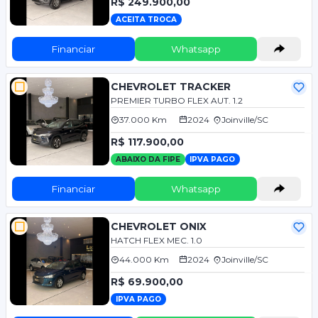
R$ 249.900,00
ACEITA TROCA
Financiar
Whatsapp
CHEVROLET TRACKER
PREMIER TURBO FLEX AUT. 1.2
37.000 Km
2024
Joinville/SC
R$ 117.900,00
ABAIXO DA FIPE
IPVA PAGO
Financiar
Whatsapp
CHEVROLET ONIX
HATCH FLEX MEC. 1.0
44.000 Km
2024
Joinville/SC
R$ 69.900,00
IPVA PAGO