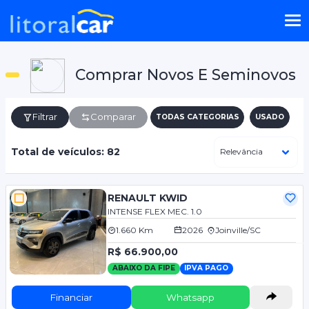
Comprar Novos E Seminovos
Filtrar
Comparar
TODAS CATEGORIAS
USADO
Total de veículos: 82
RENAULT KWID
INTENSE FLEX MEC. 1.0
1.660 Km
2026
Joinville/SC
R$ 66.900,00
ABAIXO DA FIPE
IPVA PAGO
Financiar
Whatsapp