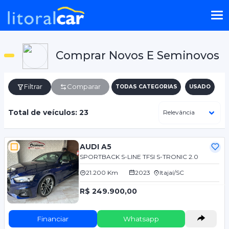
Comprar Novos E Seminovos
Filtrar
Comparar
TODAS CATEGORIAS
USADO
Total de veículos: 23
AUDI A5
SPORTBACK S-LINE TFSI S-TRONIC 2.0
21.200 Km
2023
Itajaí/SC
R$ 249.900,00
Financiar
Whatsapp