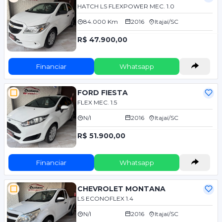
HATCH LS FLEXPOWER MEC. 1.0
84.000 Km
2016
Itajaí/SC
R$ 47.900,00
Financiar
Whatsapp
FORD FIESTA
FLEX MEC. 1.5
N/I
2016
Itajaí/SC
R$ 51.900,00
Financiar
Whatsapp
CHEVROLET MONTANA
LS ECONOFLEX 1.4
N/I
2016
Itajaí/SC