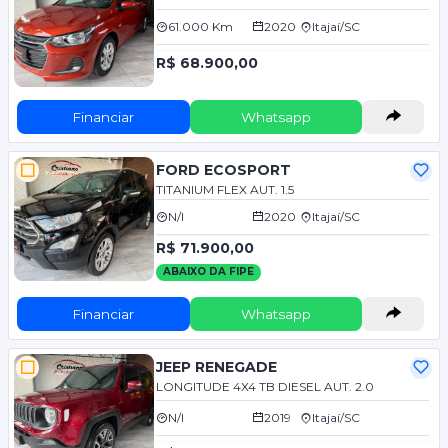
61.000 Km
2020
Itajaí/SC
R$ 68.900,00
Financiar
Whatsapp
FORD ECOSPORT
TITANIUM FLEX AUT. 1.5
N/I
2020
Itajaí/SC
R$ 71.900,00
ABAIXO DA FIPE
Financiar
Whatsapp
JEEP RENEGADE
LONGITUDE 4X4 TB DIESEL AUT. 2.0
N/I
2019
Itajaí/SC