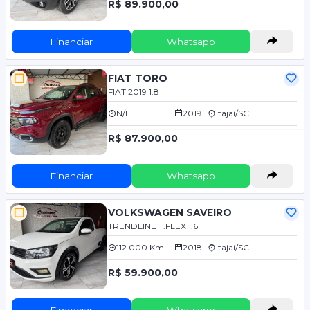
R$ 89.900,00
Financiar
Whatsapp
FIAT TORO
FIAT 2019 1.8
N/I
2019
Itajaí/SC
R$ 87.900,00
Financiar
Whatsapp
VOLKSWAGEN SAVEIRO
TRENDLINE T.FLEX 1.6
112.000 Km
2018
Itajaí/SC
R$ 59.900,00
Financiar
Whatsapp