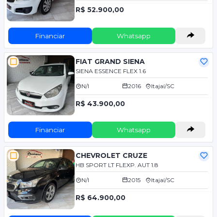
R$ 52.900,00
Financiar
Whatsapp
FIAT GRAND SIENA
SIENA ESSENCE FLEX 1.6
N/I
2016
Itajaí/SC
R$ 43.900,00
Financiar
Whatsapp
CHEVROLET CRUZE
HB SPORT LT FLEXP. AUT 1.8
N/I
2015
Itajaí/SC
R$ 64.900,00