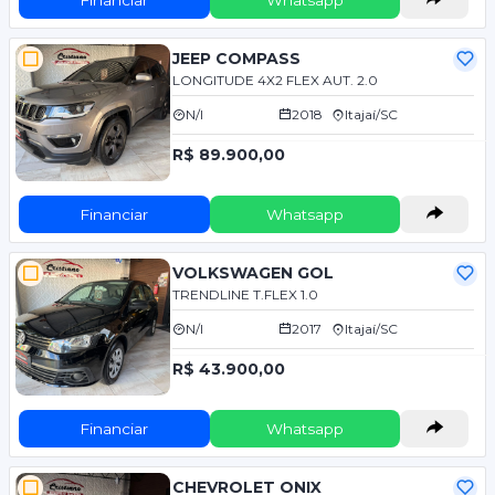
JEEP COMPASS
LONGITUDE 4X2 FLEX AUT. 2.0
N/I
2018
Itajaí/SC
R$ 89.900,00
Financiar
Whatsapp
VOLKSWAGEN GOL
TRENDLINE T.FLEX 1.0
N/I
2017
Itajaí/SC
R$ 43.900,00
Financiar
Whatsapp
CHEVROLET ONIX