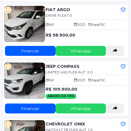
FIAT ARGO
DRIVE FLEX 1.0
N/I
2021
Itajaí/SC
R$ 58.900,00
Financiar
Whatsapp
JEEP COMPASS
LIMITED 4X2 FLEX AUT. 2.0
N/I
2021
Itajaí/SC
R$ 109.900,00
ABAIXO DA FIPE
Financiar
Whatsapp
CHEVROLET ONIX
HATCH LT TB FLEX AUT. 1.0