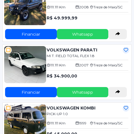
111.111 Km
2008
Treze de Maio/SC
R$ 49.999,99
Financiar
Whatsapp
VOLKSWAGEN PARATI
MI T. FIELD TOTAL FLEX 1.8
111.111 Km
2007
Treze de Maio/SC
R$ 34.900,00
Financiar
Whatsapp
VOLKSWAGEN KOMBI
PICK-UP 1.0
111.111 Km
1999
Treze de Maio/SC
R$ 45.000,00