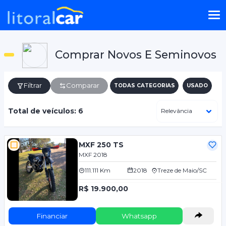
Comprar Novos E Seminovos
Filtrar
Comparar
TODAS CATEGORIAS
USADO
Total de veículos: 6
MXF 250 TS
MXF 2018
111.111 Km
2018
Treze de Maio/SC
R$ 19.900,00
Financiar
Whatsapp