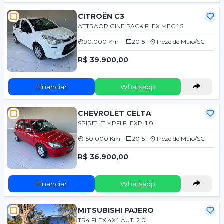
CITROËN C3
ATTRAORIGINE PACK FLEX MEC 1.5
90.000 Km
2015
Treze de Maio/SC
R$ 39.900,00
Financiar
Whatsapp
CHEVROLET CELTA
SPIRIT LT MPFI FLEXP. 1.0
150.000 Km
2015
Treze de Maio/SC
R$ 36.900,00
Financiar
Whatsapp
MITSUBISHI PAJERO
TR4 FLEX 4X4 AUT. 2.0