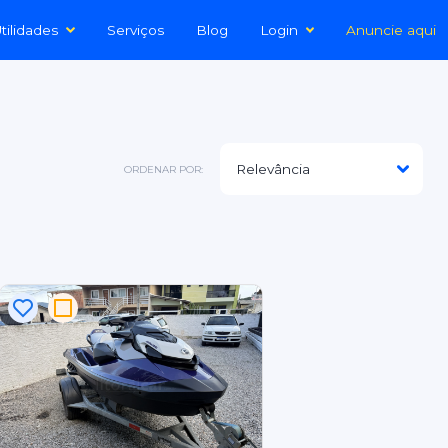
tilidades
Serviços
Blog
Login
Anuncie aqui
ORDENAR POR: