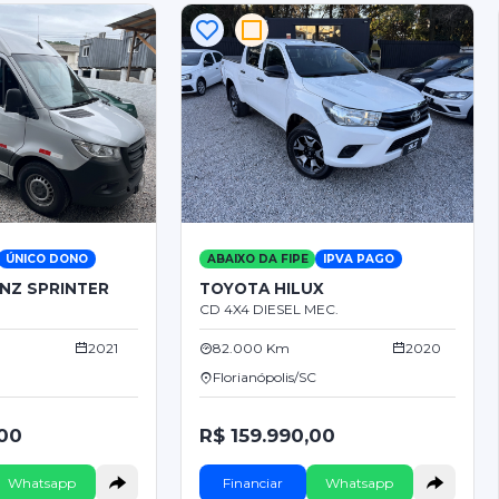
ÚNICO DONO
ABAIXO DA FIPE
IPVA PAGO
NZ SPRINTER
TOYOTA HILUX
CD 4X4 DIESEL MEC.
2021
82.000 Km
2020
Florianópolis/SC
,00
R$ 159.990,00
Whatsapp
Financiar
Whatsapp