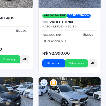
ABAIXO DA FIPE
ACEITA TROCA
60 BROS
CHEVROLET ONIX
HATCH LT FLEX MEC. 1.0
2026
56.000 Km
2025
Florianópolis/SC
0
R$ 72.990,00
Whatsapp
Financiar
Whatsapp