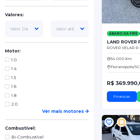
Valores:
ABAIXO DA FIPE
LAND ROVER 
Motor:
54.000 Km
1.0
Florianópolis/SC
1.4
1.5
R$ 369.990
1.6
1.8
Financiar
2.0
Ver mais motores
Combustível:
Bi-Combustível