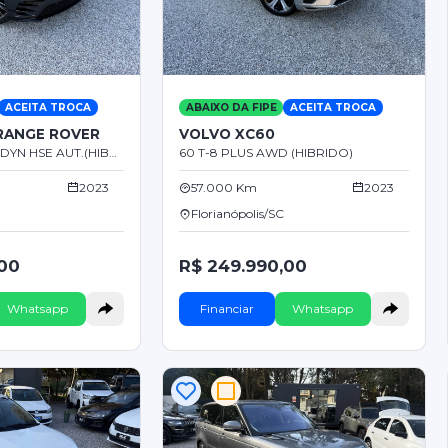
ACEITA TROCA
ABAIXO DA FIPE
ACEITA TROCA
RANGE ROVER
VOLVO XC60
ROVER VELAR R-DYN HSE AUT.(HIBRIDO)
60 T-8 PLUS AWD (HIBRIDO)
2023
57.000 Km
2023
Florianópolis/SC
,00
R$ 249.990,00
Whatsapp
Financiar
Whatsapp