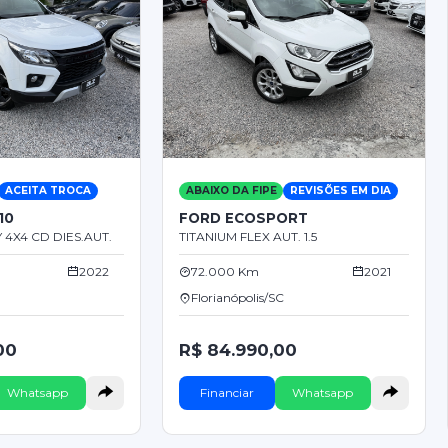
ACEITA TROCA
ABAIXO DA FIPE
REVISÕES EM DIA
10
FORD ECOSPORT
4X4 CD DIES.AUT.
TITANIUM FLEX AUT. 1.5
2022
72.000 Km
2021
Florianópolis/SC
00
R$ 84.990,00
Whatsapp
Financiar
Whatsapp