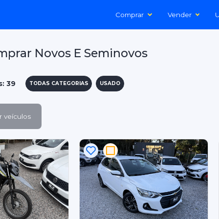
Comprar
Vender
U
mprar Novos E Seminovos
s: 39
TODAS CATEGORIAS
USADO
 veículos