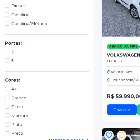
Diesel
Gasolina
Gasolina/Elétrico
Portas:
ABAIXO DA FIPE
3
VOLKSWAGEN
5
FLEX 1.0
46.000 Km
Florianópolis/SC
Cores:
Azul
R$ 59.990,0
Branco
Cinza
Financiar
Marrom
Prata
Preto