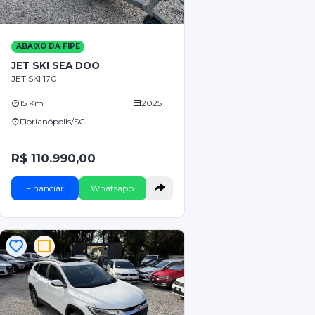
ABAIXO DA FIPE
JET SKI SEA DOO
JET SKI 170
15 Km
2025
Florianópolis/SC
R$ 110.990,00
Financiar
Whatsapp