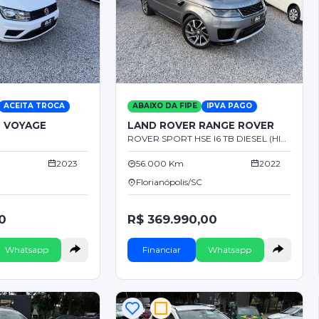
ACEITA TROCA
ABAIXO DA FIPE
IPVA PAGO
 VOYAGE
LAND ROVER RANGE ROVER
ROVER SPORT HSE I6 TB DIESEL (HIBRIDO) 3.0
2023
56.000 Km
2022
Florianópolis/SC
0
R$ 369.990,00
Whatsapp
Financiar
Whatsapp