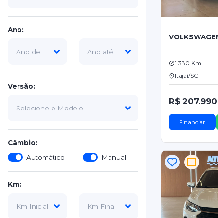
Ano:
VOLKSWAGE
1.380 Km
Itajaí/SC
Versão:
R$ 207.990
Financiar
Câmbio:
Automático
Manual
Km: