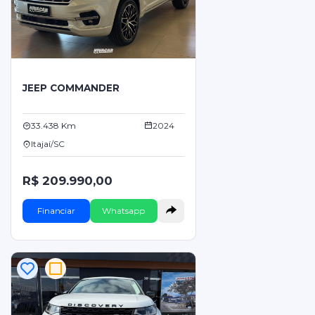
JEEP COMMANDER
33.438 Km
2024
Itajaí/SC
R$ 209.990,00
Financiar
Whatsapp