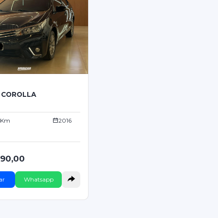
 COROLLA
 Km
2016
990,00
ar
Whatsapp