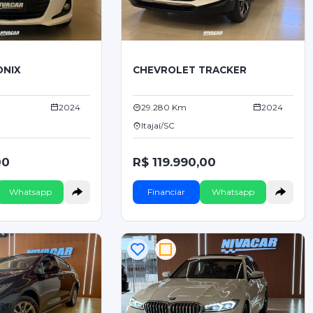
ONIX
CHEVROLET TRACKER
2024
29.280 Km
2024
Itajaí/SC
00
R$ 119.990,00
Whatsapp
Financiar
Whatsapp