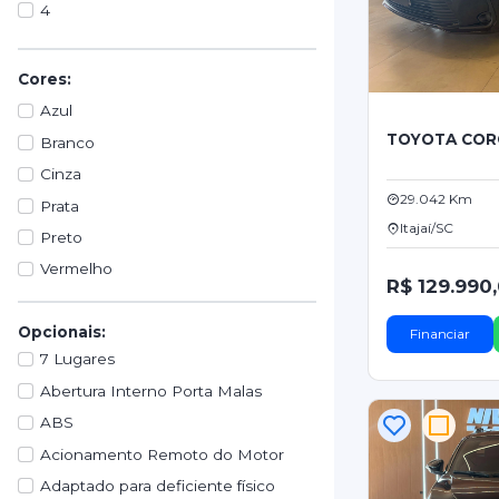
4
Cores:
Azul
TOYOTA COR
Branco
Cinza
29.042 Km
Prata
Itajaí/SC
Preto
Vermelho
R$ 129.990
Opcionais:
Financiar
7 Lugares
Abertura Interno Porta Malas
ABS
Acionamento Remoto do Motor
Adaptado para deficiente físico