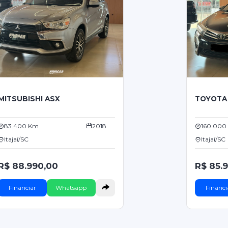
MITSUBISHI ASX
TOYOTA
83.400 Km
2018
160.000
Itajaí/SC
Itajaí/SC
R$ 88.990,00
R$ 85.
Financiar
Whatsapp
Financi