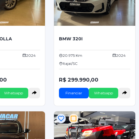
OLLA
BMW 320I
2024
20.975 Km
2024
Itajaí/SC
,00
R$ 299.990,00
Whatsapp
Financiar
Whatsapp