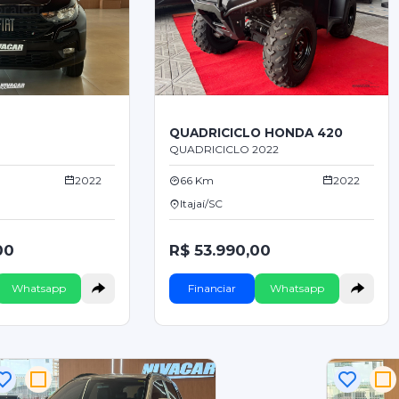
QUADRICICLO HONDA 420
QUADRICICLO 2022
2022
66 Km
2022
Itajaí/SC
00
R$ 53.990,00
Whatsapp
Financiar
Whatsapp