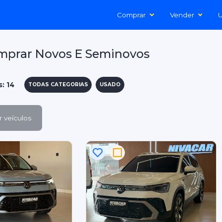
Comprar
Vender
U
mprar Novos E Seminovos
: 14
TODAS CATEGORIAS
USADO
 veículos