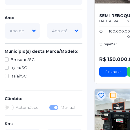
SEMI-REBOQU
Ano:
BAÚ 30 PALLETS
100.000.0
K
Itajaí/SC
Município(s) desta Marca/Modelo:
R$ 150.000,
Brusque/SC
Içara/SC
Financiar
Itajaí/SC
Câmbio:
Automático
Manual
Km: