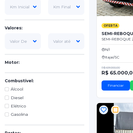
OFERTA
Valores:
SEMI-REBOQU
SEMI-REBOQUE 
N/I
Itajaí/SC
Motor:
R$ 69.000,00
R$ 65.000,
Combustível:
Financiar
Álcool
Diesel
Elétrico
Gasolina
Portas: