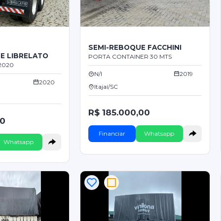
SEMI-REBOQUE FACCHINI
E LIBRELATO
PORTA CONTAINER 30 MTS
2020
N/I
2019
2020
Itajaí/SC
R$ 185.000,00
00
Financiar
Whatsapp
Whatsapp