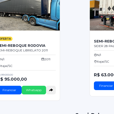
OFERTA
SEMI-REB
EMI-REBOQUE RODOVIA
SIDER 28 PA
EMI-REBOQUE LIBRELATO 2011
N/I
N/I
2011
Itajaí/SC
Itajaí/SC
R$ 63.00
 99.000,00
$ 95.000,00
Financiar
Financiar
Whatsapp