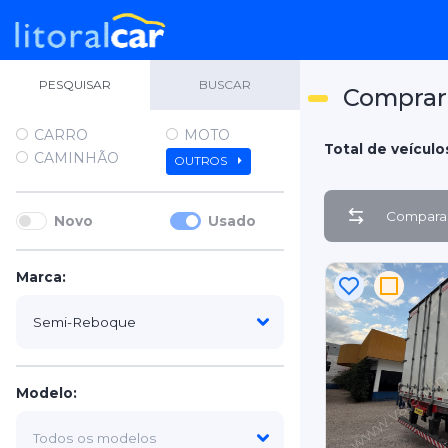
PESQUISAR
BUSCAR
Comprar
CARRO
MOTO
Total de veículos
CAMINHÃO
OUTROS
Comparar
Novo
Usado
Marca:
Modelo: