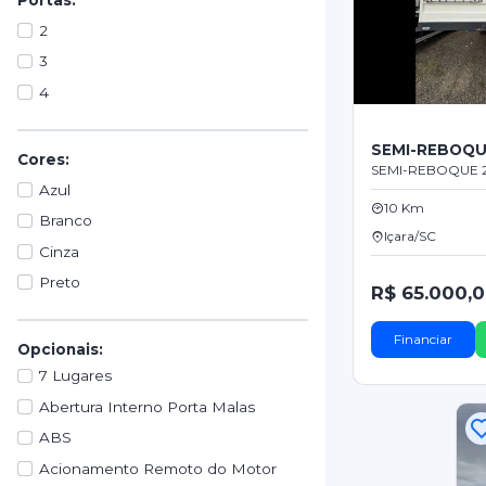
2
3
4
SEMI-REBOQU
Cores:
SEMI-REBOQUE 
Azul
10 Km
Branco
Içara/SC
Cinza
Preto
R$ 65.000,
Financiar
Opcionais:
7 Lugares
Abertura Interno Porta Malas
ABS
Acionamento Remoto do Motor