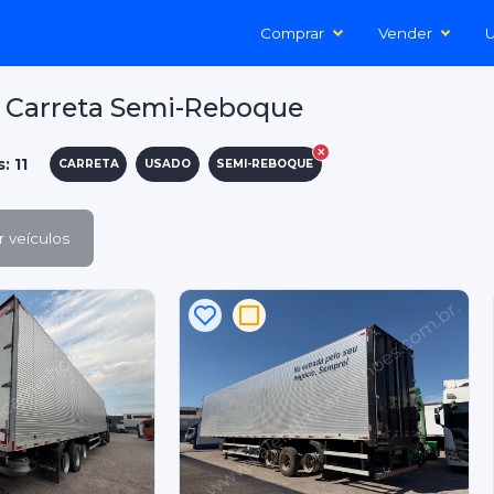
Comprar
Vender
U
 Carreta Semi-Reboque
: 11
CARRETA
USADO
SEMI-REBOQUE
 veículos