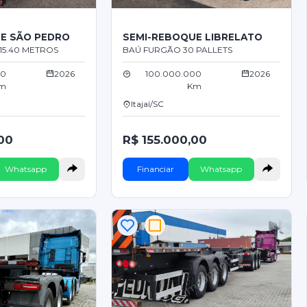
E SÃO PEDRO
SEMI-REBOQUE LIBRELATO
 15.40 METROS
BAÚ FURGÃO 30 PALLETS
00
2026
100.000.000
2026
m
Km
Itajaí/SC
00
R$ 155.000,00
Whatsapp
Financiar
Whatsapp