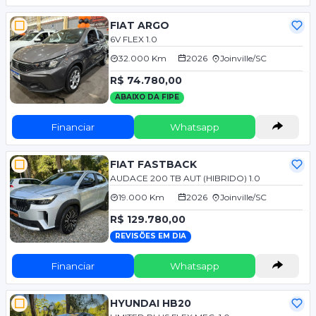
FIAT ARGO
6V FLEX 1.0
32.000 Km
2026
Joinville/SC
R$ 74.780,00
ABAIXO DA FIPE
Financiar
Whatsapp
FIAT FASTBACK
AUDACE 200 TB AUT (HIBRIDO) 1.0
19.000 Km
2026
Joinville/SC
R$ 129.780,00
REVISÕES EM DIA
Financiar
Whatsapp
HYUNDAI HB20