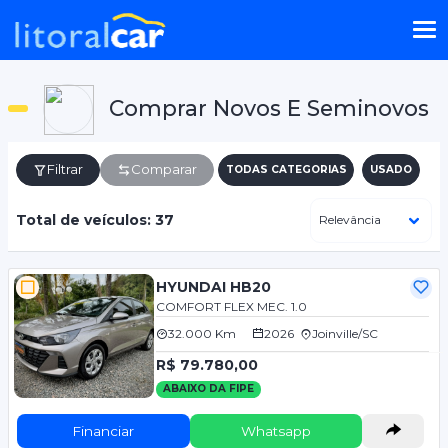
Comprar Novos E Seminovos
Filtrar
Comparar
TODAS CATEGORIAS
USADO
Total de veículos: 37
HYUNDAI HB20
COMFORT FLEX MEC. 1.0
32.000 Km
2026
Joinville/SC
R$ 79.780,00
ABAIXO DA FIPE
Financiar
Whatsapp