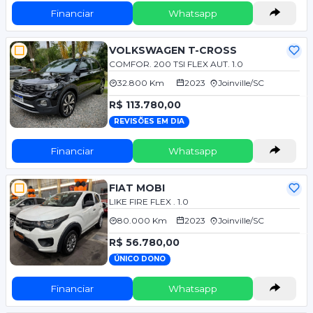
Financiar
Whatsapp
VOLKSWAGEN T-CROSS
COMFOR. 200 TSI FLEX AUT. 1.0
32.800 Km
2023
Joinville/SC
R$ 113.780,00
REVISÕES EM DIA
Financiar
Whatsapp
FIAT MOBI
LIKE FIRE FLEX . 1.0
80.000 Km
2023
Joinville/SC
R$ 56.780,00
ÚNICO DONO
Financiar
Whatsapp