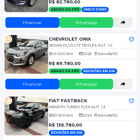
R$ 82.780,00
ABAIXO DA FIPE
ÚNICO DONO
Financiar
Whatsapp
CHEVROLET ONIX
SEDAN PLUS LTZ TB FLEX AUT. 1.0
41.000 Km
2025
Joinville/SC
R$ 89.780,00
ABAIXO DA FIPE
REVISÕES EM DIA
Financiar
Whatsapp
FIAT FASTBACK
ABARTH TURBO FLEX AUT. 1.3
50.500 Km
2024
Joinville/SC
R$ 136.780,00
REVISÕES EM DIA