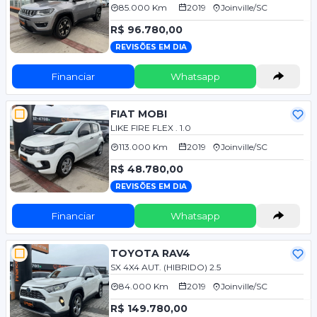
85.000 Km
2019
Joinville/SC
R$ 96.780,00
REVISÕES EM DIA
Financiar
Whatsapp
FIAT MOBI
LIKE FIRE FLEX . 1.0
113.000 Km
2019
Joinville/SC
R$ 48.780,00
REVISÕES EM DIA
Financiar
Whatsapp
TOYOTA RAV4
SX 4X4 AUT. (HIBRIDO) 2.5
84.000 Km
2019
Joinville/SC
R$ 149.780,00