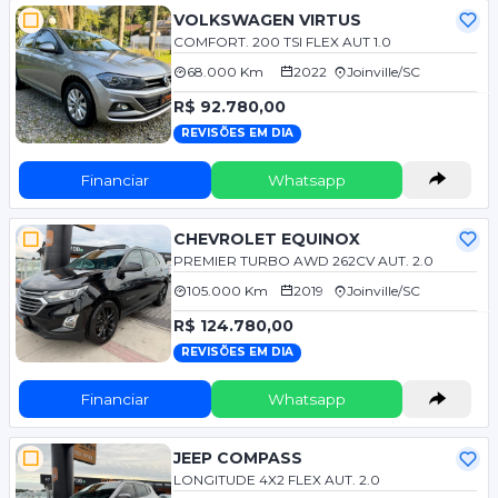
VOLKSWAGEN VIRTUS
COMFORT. 200 TSI FLEX AUT 1.0
68.000 Km
2022
Joinville/SC
R$ 92.780,00
REVISÕES EM DIA
Financiar
Whatsapp
CHEVROLET EQUINOX
PREMIER TURBO AWD 262CV AUT. 2.0
105.000 Km
2019
Joinville/SC
R$ 124.780,00
REVISÕES EM DIA
Financiar
Whatsapp
JEEP COMPASS
LONGITUDE 4X2 FLEX AUT. 2.0