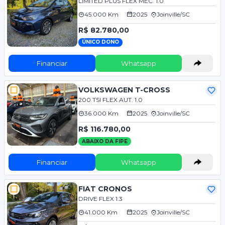
LIMITED PLUS FLEX MEC. 1.0
45.000 Km
2025
Joinville/SC
R$ 82.780,00
ÚNICO DONO
Financiar
Whatsapp
VOLKSWAGEN T-CROSS
200 TSI FLEX AUT. 1.0
36.000 Km
2025
Joinville/SC
R$ 116.780,00
ABAIXO DA FIPE
Financiar
Whatsapp
FIAT CRONOS
DRIVE FLEX 1.3
41.000 Km
2025
Joinville/SC