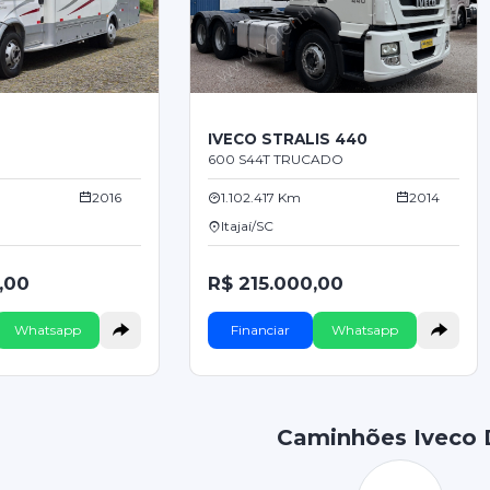
IVECO STRALIS 440
600 S44T TRUCADO
2016
1.102.417 Km
2014
Itajaí/SC
,00
R$ 215.000,00
Whatsapp
Financiar
Whatsapp
Caminhões Iveco 