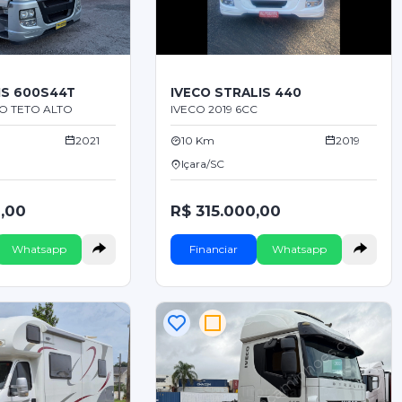
IS 600S44T
IVECO STRALIS 440
O TETO ALTO
IVECO 2019 6CC
2021
10 Km
2019
Içara/SC
,00
R$ 315.000,00
Whatsapp
Financiar
Whatsapp