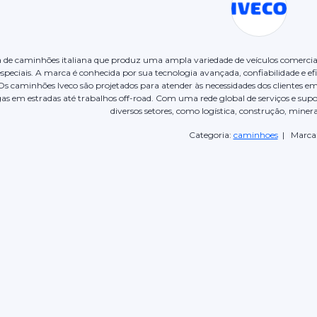
de caminhões italiana que produz uma ampla variedade de veículos comerciais, 
peciais. A marca é conhecida por sua tecnologia avançada, confiabilidade e e
Os caminhões Iveco são projetados para atender às necessidades dos clientes 
as em estradas até trabalhos off-road. Com uma rede global de serviços e supo
diversos setores, como logística, construção, miner
Categoria:
caminhoes
| Marca