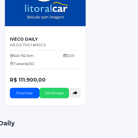
IVECO DAILY
IVECO 70C1 6HDCS
549.152 Km
2011
Tubarão/SC
R$ 111.900,00
Financiar
Whatsapp
Daily