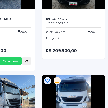
IS 480
IVECO 55C17
IVECO 2022 3.0
2022
138.803 Km
2022
Itajaí/SC
,00
R$ 209.900,00
Whatsapp