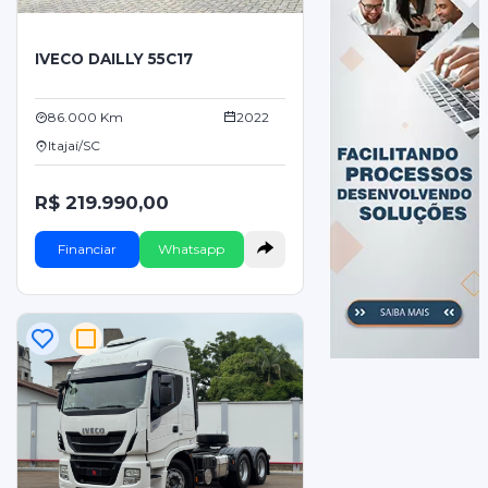
IVECO DAILLY 55C17
86.000 Km
2022
Itajaí/SC
R$ 219.990,00
Financiar
Whatsapp