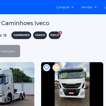
Comprar
Vender
U
 Caminhoes Iveco
: 12
CAMINHOES
USADO
IVECO
 veículos