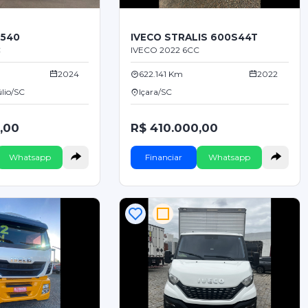
 540
IVECO STRALIS 600S44T
C
IVECO 2022 6CC
2024
622.141 Km
2022
úlio/SC
Içara/SC
,00
R$ 410.000,00
Whatsapp
Financiar
Whatsapp