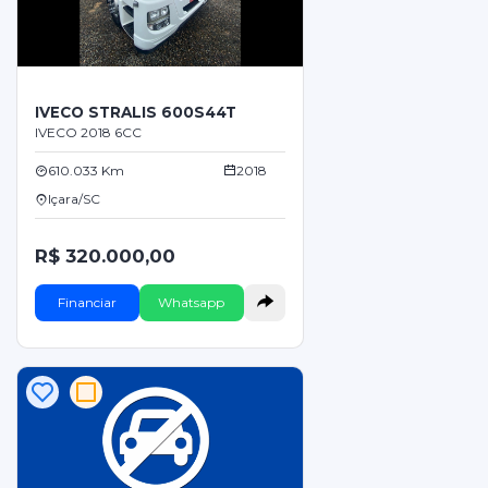
IVECO STRALIS 600S44T
IVECO 2018 6CC
610.033 Km
2018
Içara/SC
R$ 320.000,00
Financiar
Whatsapp