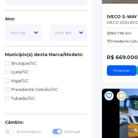
IVECO S-WAY
Ano:
IVECO 2024 8C
186.738 Km
Presidente Get
Município(s) desta Marca/Modelo:
R$ 669.000
Brusque/SC
Financiar
Içara/SC
Itajaí/SC
Presidente Getúlio/SC
Tubarão/SC
Câmbio:
Automático
Manual