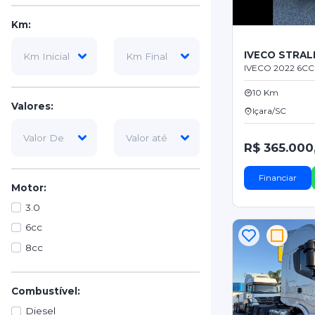
Km:
IVECO STRAL
IVECO 2022 6CC
10 Km
Valores:
Içara/SC
R$ 365.000
Financiar
Motor:
3.0
6cc
8cc
Combustível:
Diesel