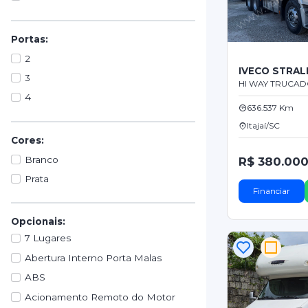
Portas:
2
IVECO STRAL
3
HI WAY TRUCAD
4
636.537 Km
Itajaí/SC
Cores:
Branco
R$ 380.000
Prata
Financiar
Opcionais:
7 Lugares
Abertura Interno Porta Malas
ABS
Acionamento Remoto do Motor