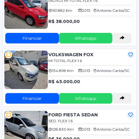
(NOVO) MI TOTAL FLEX 1.6
161.882 Km
2013
Antonio Carlos/SC
R$ 38.000,00
Financiar
Whatsapp
VOLKSWAGEN FOX
MI TOTAL FLEX 1.6
134.898 Km
2013
Antonio Carlos/SC
R$ 45.000,00
Financiar
Whatsapp
FORD FIESTA SEDAN
SED. FLEX 1.6
128.830 Km
2013
Antonio Carlos/SC
R$ 36.000,00