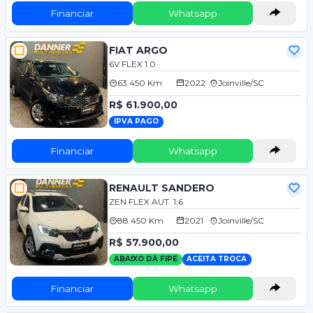
Financiar
Whatsapp
FIAT ARGO
6V FLEX 1.0
63.450 Km
2022
Joinville/SC
R$ 61.900,00
IPVA PAGO
Financiar
Whatsapp
RENAULT SANDERO
ZEN FLEX AUT. 1.6
88.450 Km
2021
Joinville/SC
R$ 57.900,00
ABAIXO DA FIPE
ACEITA TROCA
Financiar
Whatsapp