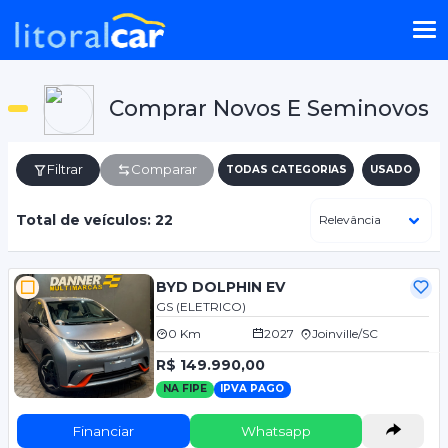
Comprar Novos E Seminovos
Filtrar
Comparar
TODAS CATEGORIAS
USADO
Total de veículos: 22
BYD DOLPHIN EV
GS (ELETRICO)
0 Km
2027
Joinville/SC
R$ 149.990,00
NA FIPE
IPVA PAGO
Financiar
Whatsapp