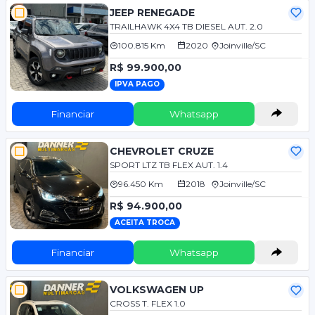
JEEP RENEGADE
TRAILHAWK 4X4 TB DIESEL AUT. 2.0
100.815 Km
2020
Joinville/SC
R$ 99.900,00
IPVA PAGO
Financiar
Whatsapp
CHEVROLET CRUZE
SPORT LTZ TB FLEX AUT. 1.4
96.450 Km
2018
Joinville/SC
R$ 94.900,00
ACEITA TROCA
Financiar
Whatsapp
VOLKSWAGEN UP
CROSS T. FLEX 1.0