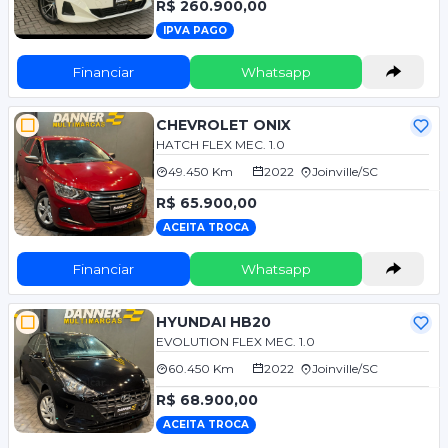
R$ 260.900,00
IPVA PAGO
Financiar
Whatsapp
CHEVROLET ONIX
HATCH FLEX MEC. 1.0
49.450 Km
2022
Joinville/SC
R$ 65.900,00
ACEITA TROCA
Financiar
Whatsapp
HYUNDAI HB20
EVOLUTION FLEX MEC. 1.0
60.450 Km
2022
Joinville/SC
R$ 68.900,00
ACEITA TROCA