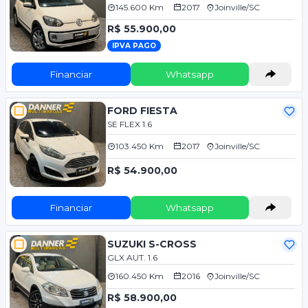
145.600 Km
2017
Joinville/SC
R$ 55.900,00
IPVA PAGO
Financiar
Whatsapp
FORD FIESTA
SE FLEX 1.6
103.450 Km
2017
Joinville/SC
R$ 54.900,00
Financiar
Whatsapp
SUZUKI S-CROSS
GLX AUT. 1.6
160.450 Km
2016
Joinville/SC
R$ 58.900,00