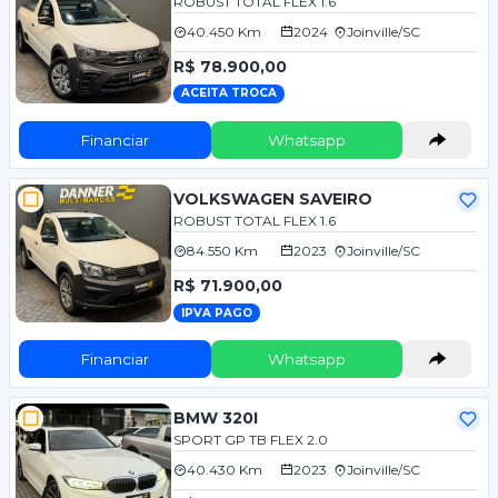
ROBUST TOTAL FLEX 1.6
40.450 Km
2024
Joinville/SC
R$ 78.900,00
ACEITA TROCA
Financiar
Whatsapp
VOLKSWAGEN SAVEIRO
ROBUST TOTAL FLEX 1.6
84.550 Km
2023
Joinville/SC
R$ 71.900,00
IPVA PAGO
Financiar
Whatsapp
BMW 320I
SPORT GP TB FLEX 2.0
40.430 Km
2023
Joinville/SC