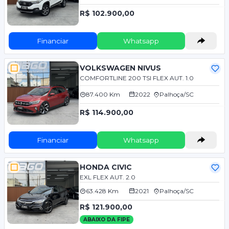
R$ 102.900,00
Financiar
Whatsapp
VOLKSWAGEN NIVUS
COMFORTLINE 200 TSI FLEX AUT. 1.0
87.400 Km
2022
Palhoça/SC
R$ 114.900,00
Financiar
Whatsapp
HONDA CIVIC
EXL FLEX AUT. 2.0
63.428 Km
2021
Palhoça/SC
R$ 121.900,00
ABAIXO DA FIPE