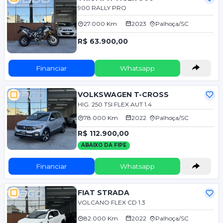
900 RALLY PRO
27.000 Km
2023
Palhoça/SC
R$ 63.900,00
Financiar
Whatsapp
VOLKSWAGEN T-CROSS
HIG. 250 TSI FLEX AUT 1.4
78.000 Km
2022
Palhoça/SC
R$ 112.900,00
ABAIXO DA FIPE
Financiar
Whatsapp
FIAT STRADA
VOLCANO FLEX CD 1.3
82.000 Km
2022
Palhoça/SC