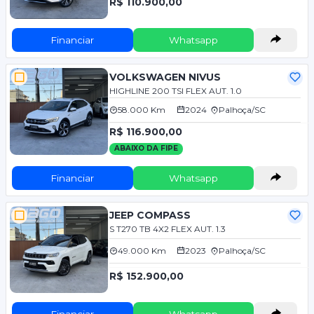
R$ 110.900,00
Financiar
Whatsapp
VOLKSWAGEN NIVUS
HIGHLINE 200 TSI FLEX AUT. 1.0
58.000 Km
2024
Palhoça/SC
R$ 116.900,00
ABAIXO DA FIPE
Financiar
Whatsapp
JEEP COMPASS
S T270 TB 4X2 FLEX AUT. 1.3
49.000 Km
2023
Palhoça/SC
R$ 152.900,00
Financiar
Whatsapp