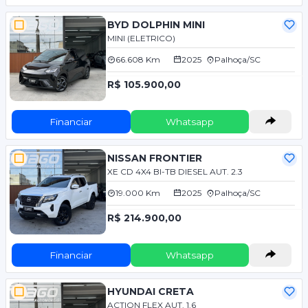
BYD DOLPHIN MINI
MINI (ELETRICO)
66.608 Km
2025
Palhoça/SC
R$ 105.900,00
Financiar
Whatsapp
NISSAN FRONTIER
XE CD 4X4 BI-TB DIESEL AUT. 2.3
19.000 Km
2025
Palhoça/SC
R$ 214.900,00
Financiar
Whatsapp
HYUNDAI CRETA
ACTION FLEX AUT. 1.6