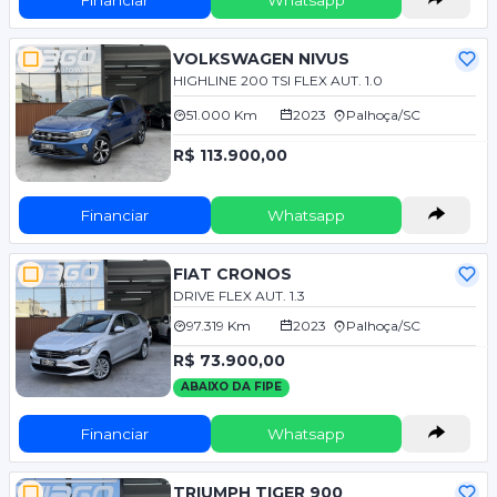
VOLKSWAGEN NIVUS
HIGHLINE 200 TSI FLEX AUT. 1.0
51.000 Km
2023
Palhoça/SC
R$ 113.900,00
Financiar
Whatsapp
FIAT CRONOS
DRIVE FLEX AUT. 1.3
97.319 Km
2023
Palhoça/SC
R$ 73.900,00
ABAIXO DA FIPE
Financiar
Whatsapp
TRIUMPH TIGER 900