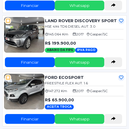
Financiar
Whatsapp
LAND ROVER DISCOVERY SPORT
HSE 4X4 TD6 DIESEL AUT. 3.0
145.064 Km
2017
Gaspar/SC
R$ 199.900,00
ABAIXO DA FIPE
IPVA PAGO
Financiar
Whatsapp
FORD ECOSPORT
FREESTYLE FLEX AUT. 1.6
147.272 Km
2017
Gaspar/SC
R$ 65.900,00
ACEITA TROCA
Financiar
Whatsapp