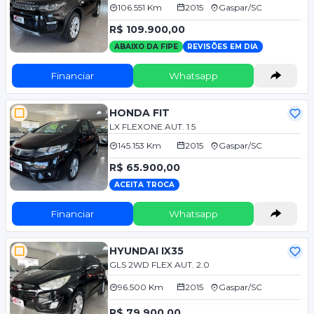
106.551 Km
2015
Gaspar/SC
R$ 109.900,00
ABAIXO DA FIPE
REVISÕES EM DIA
Financiar
Whatsapp
HONDA FIT
LX FLEXONE AUT. 1.5
145.153 Km
2015
Gaspar/SC
R$ 65.900,00
ACEITA TROCA
Financiar
Whatsapp
HYUNDAI IX35
GLS 2WD FLEX AUT. 2.0
96.500 Km
2015
Gaspar/SC
R$ 79.900,00