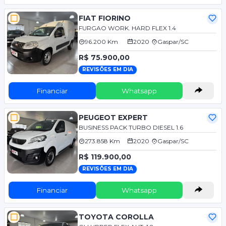
FIAT FIORINO
FURGAO WORK. HARD FLEX 1.4
96.200 Km
2020
Gaspar/SC
R$ 75.900,00
REVISÕES EM DIA
Financiar
Whatsapp
PEUGEOT EXPERT
BUSINESS PACK TURBO DIESEL 1.6
273.858 Km
2020
Gaspar/SC
R$ 119.900,00
REVISÕES EM DIA
Financiar
Whatsapp
TOYOTA COROLLA