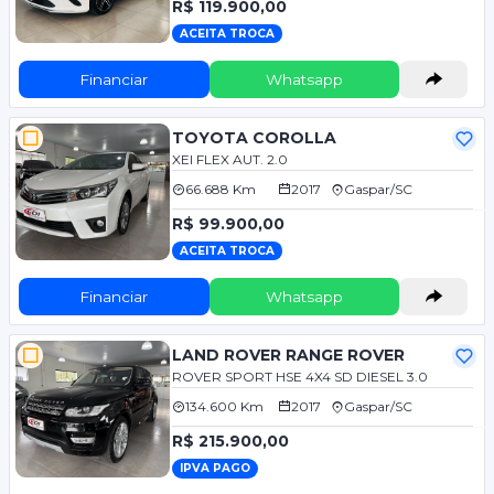
R$ 119.900,00
ACEITA TROCA
Financiar
Whatsapp
TOYOTA COROLLA
XEI FLEX AUT. 2.0
66.688 Km
2017
Gaspar/SC
R$ 99.900,00
ACEITA TROCA
Financiar
Whatsapp
LAND ROVER RANGE ROVER
ROVER SPORT HSE 4X4 SD DIESEL 3.0
134.600 Km
2017
Gaspar/SC
R$ 215.900,00
IPVA PAGO