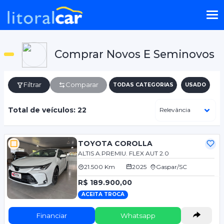
Comprar Novos E Seminovos
Filtrar
Comparar
TODAS CATEGORIAS
USADO
Total de veículos: 22
TOYOTA COROLLA
ALTIS A.PREMIU. FLEX AUT 2.0
21.500 Km
2025
Gaspar/SC
R$ 189.900,00
ACEITA TROCA
Financiar
Whatsapp