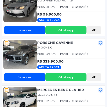
GLI UPPER FLEX AUT. 1.8
105.611 Km
2019
Gaspar/SC
R$ 99.900,00
ACEITA TROCA
Financiar
Whatsapp
PORSCHE CAYENNE
340CV 3.0
80.549 Km
2019
Gaspar/SC
R$ 339.900,00
ACEITA TROCA
Financiar
Whatsapp
MERCEDES BENZ CLA-180
122CV AUT. 1.6
91.092 Km
2018
Gaspar/SC