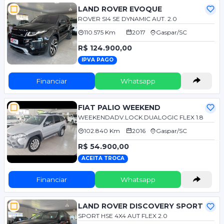
LAND ROVER EVOQUE
ROVER SI4 SE DYNAMIC AUT. 2.0
110.575 Km
2017
Gaspar/SC
R$ 124.900,00
IPVA PAGO
Financiar
Whatsapp
FIAT PALIO WEEKEND
WEEKENDADV.LOCK.DUALOGIC FLEX 1.8
102.840 Km
2016
Gaspar/SC
R$ 54.900,00
ACEITA TROCA
Financiar
Whatsapp
LAND ROVER DISCOVERY SPORT
SPORT HSE 4X4 AUT FLEX 2.0