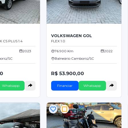
VOLKSWAGEN GOL
 CS PLUS 1.4
FLEX 1.0
2023
76.900 Km
2022
oriú/SC
Balneário Camboriú/SC
00
R$ 53.900,00
Whatsapp
Financiar
Whatsapp