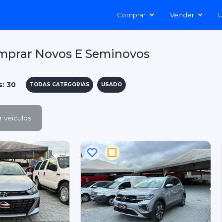
Comprar
Vender
U
mprar Novos E Seminovos
s: 30
TODAS CATEGORIAS
USADO
 veículos