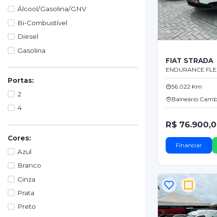
Álcool/Gasolina/GNV
Bi-Combustível
Diesel
Gasolina
FIAT STRADA
ENDURANCE FLEX
Portas:
56.022 Km
2
Balneário Camb
4
R$ 76.900,
Cores:
Financiar
Azul
Branco
Cinza
Prata
Preto