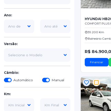
Ano:
HYUNDAI HB2
COMFORT PLUS F
39.200 Km
Balneário Camb
Versão:
R$ 84.900,
Financiar
Câmbio:
Automático
Manual
Km: