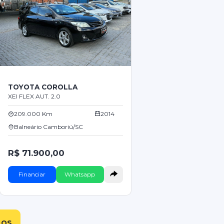
TOYOTA COROLLA
XEI FLEX AUT. 2.0
209.000 Km
2014
Balneário Camboriú/SC
R$ 71.900,00
Financiar
Whatsapp
LOS