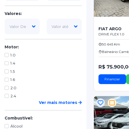
Valores:
FIAT ARGO
DRIVE FLEX 1.0
50.645 Km
Motor:
Balneário Camb
1.0
1.4
R$ 75.900,
1.5
Financiar
1.6
2.0
2.4
Ver mais motores
Combustível:
Álcool