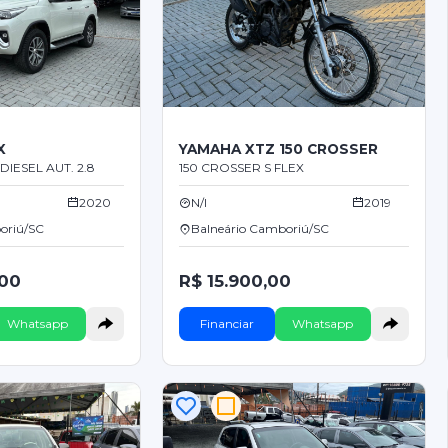
X
YAMAHA XTZ 150 CROSSER
DIESEL AUT. 2.8
150 CROSSER S FLEX
2020
N/I
2019
oriú/SC
Balneário Camboriú/SC
,00
R$ 15.900,00
Whatsapp
Financiar
Whatsapp