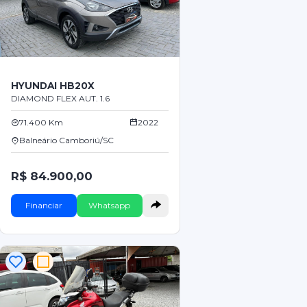
HYUNDAI HB20X
DIAMOND FLEX AUT. 1.6
71.400 Km
2022
Balneário Camboriú/SC
R$ 84.900,00
Financiar
Whatsapp