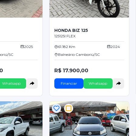
HONDA BIZ 125
125125I FLEX
2025
61.182 Km
2024
oriú/SC
Balneário Camboriú/SC
00
R$ 17.900,00
Whatsapp
Financiar
Whatsapp