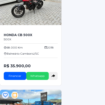
HONDA CB 500X
500X
68.000 Km
2018
Balneário Camboriú/SC
R$ 35.900,00
Financiar
Whatsapp