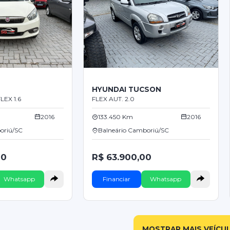
HYUNDAI TUCSON
LEX 1.6
FLEX AUT. 2.0
2016
133.450 Km
2016
oriú/SC
Balneário Camboriú/SC
00
R$ 63.900,00
Whatsapp
Financiar
Whatsapp
MOSTRAR MAIS VEÍCU