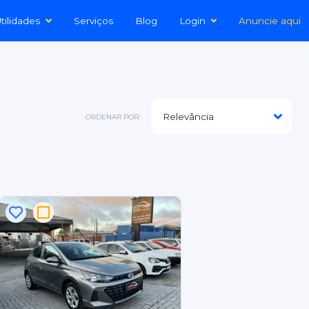
tilidades
Serviços
Blog
Login
Anuncie aqui
ORDENAR POR: