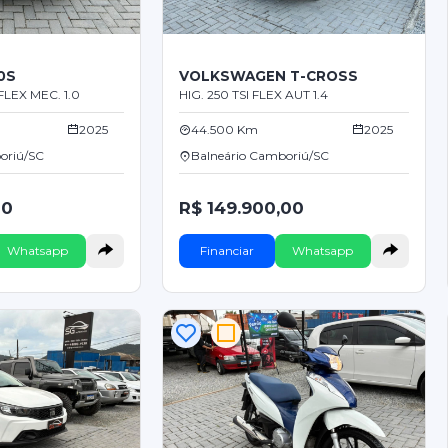
0S
VOLKSWAGEN T-CROSS
LEX MEC. 1.0
HIG. 250 TSI FLEX AUT 1.4
2025
44.500 Km
2025
oriú/SC
Balneário Camboriú/SC
00
R$ 149.900,00
Whatsapp
Financiar
Whatsapp