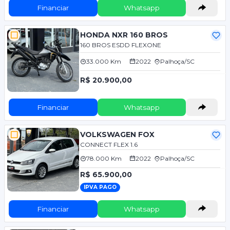
Financiar
Whatsapp
HONDA NXR 160 BROS
160 BROS ESDD FLEXONE
33.000 Km
2022
Palhoça/SC
R$ 20.900,00
Financiar
Whatsapp
VOLKSWAGEN FOX
CONNECT FLEX 1.6
78.000 Km
2022
Palhoça/SC
R$ 65.900,00
IPVA PAGO
Financiar
Whatsapp