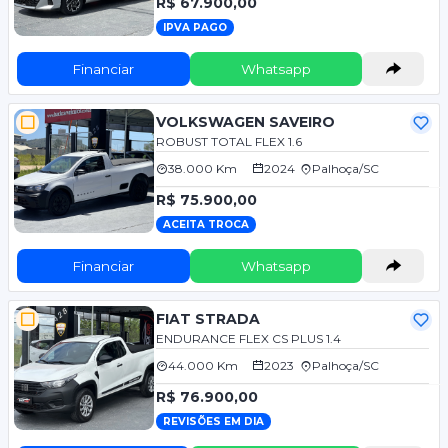
R$ 67.900,00
IPVA PAGO
Financiar
Whatsapp
VOLKSWAGEN SAVEIRO
ROBUST TOTAL FLEX 1.6
38.000 Km
2024
Palhoça/SC
R$ 75.900,00
ACEITA TROCA
Financiar
Whatsapp
FIAT STRADA
ENDURANCE FLEX CS PLUS 1.4
44.000 Km
2023
Palhoça/SC
R$ 76.900,00
REVISÕES EM DIA