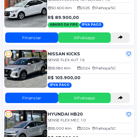
50.600 Km
2025
Palhoça/SC
R$ 89.900,00
ABAIXO DA FIPE
IPVA PAGO
Financiar
Whatsapp
NISSAN KICKS
SENSE FLEX AUT. 1.6
55.980 Km
2024
Palhoça/SC
R$ 105.900,00
IPVA PAGO
Financiar
Whatsapp
HYUNDAI HB20
SENSE FLEX MEC. 1.0
55.000 Km
2024
Palhoça/SC