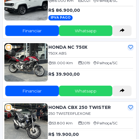
86.000 Km
2021
Palhoça/SC
R$ 86.900,00
IPVA PAGO
Financiar
Whatsapp
HONDA NC 750X
750X ABS
59.000 Km
2019
Palhoça/SC
R$ 39.900,00
Financiar
Whatsapp
HONDA CBX 250 TWISTER
250 TWISTERFLEXONE
53.800 Km
2019
Palhoça/SC
R$ 19.900,00