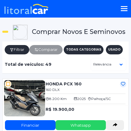
Comprar Novos E Seminovos
Filtrar
Comparar
TODAS CATEGORIAS
USADO
Total de veículos: 49
HONDA PCX 160
160 DLX
8.200 Km
2025
Palhoça/SC
R$ 19.900,00
Financiar
Whatsapp