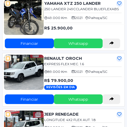
YAMAHA XTZ 250 LANDER
250 LANDER 249CCLANDER BLUEFLEXABS
49.000 Km
2021
Palhoça/SC
R$ 25.900,00
Financiar
Whatsapp
RENAULT OROCH
EXPRESS FLEX MEC. 1.6
89.000 Km
2021
Palhoça/SC
R$ 79.900,00
REVISÕES EM DIA
Financiar
Whatsapp
JEEP RENEGADE
LONGITUDE 4X2 FLEX AUT. 1.8