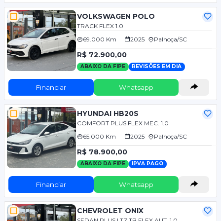
VOLKSWAGEN POLO
TRACK FLEX 1.0
69.000 Km
2025
Palhoça/SC
R$ 72.900,00
ABAIXO DA FIPE
REVISÕES EM DIA
Financiar
Whatsapp
HYUNDAI HB20S
COMFORT PLUS FLEX MEC. 1.0
65.000 Km
2025
Palhoça/SC
R$ 78.900,00
ABAIXO DA FIPE
IPVA PAGO
Financiar
Whatsapp
CHEVROLET ONIX
SEDAN PLUS LTZ TB FLEX AUT. 1.0