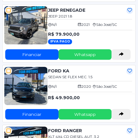
JEEP RENEGADE
JEEP 2021 1.8
N/I
2021
São José/SC
R$ 79.900,00
IPVA PAGO
Financiar
Whatsapp
FORD KA
SEDAN SE FLEX MEC. 1.5
N/I
2020
São José/SC
R$ 49.900,00
Financiar
Whatsapp
FORD RANGER
XLT 4X4 CD DIESEL AUT. 3.2