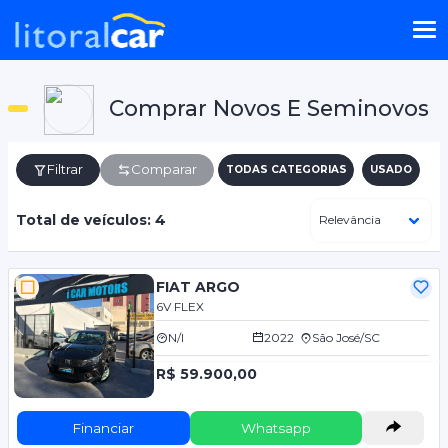
Comprar Novos E Seminovos
Filtrar
Comparar
TODAS CATEGORIAS
USADO
Total de veículos: 4
FIAT ARGO
6V FLEX
N/I
2022
São José/SC
R$ 59.900,00
Financiar
Whatsapp