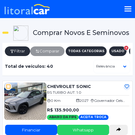
Comprar Novos E Seminovos
Filtrar
Comparar
TODAS CATEGORIAS
USADO
N
Total de veículos: 40
CHEVROLET SONIC
RS TURBO AUT. 1.0
0 Km
2027
Governador Celso Ramos/SC
R$ 135.900,00
ABAIXO DA FIPE
ACEITA TROCA
Financiar
Whatsapp