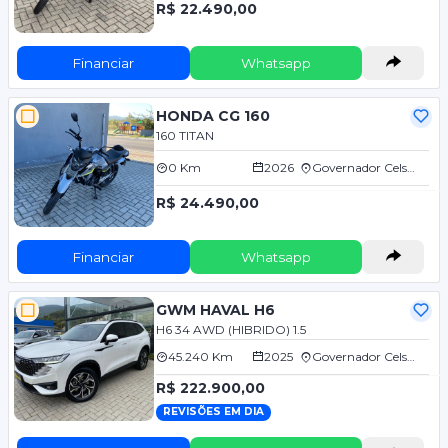
R$ 22.490,00
Financiar
Whatsapp
HONDA CG 160
160 TITAN
0 Km
2026
Governador Celso Ramos/SC
R$ 24.490,00
Financiar
Whatsapp
GWM HAVAL H6
H6 34 AWD (HIBRIDO) 1.5
45.240 Km
2025
Governador Celso Ramos/SC
R$ 222.900,00
REVISÕES EM DIA