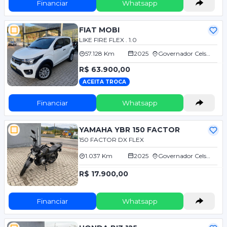
Financiar
Whatsapp
FIAT MOBI
LIKE FIRE FLEX . 1.0
57.128 Km
2025
Governador Celso Ramos/SC
R$ 63.900,00
ACEITA TROCA
Financiar
Whatsapp
YAMAHA YBR 150 FACTOR
150 FACTOR DX FLEX
1.037 Km
2025
Governador Celso Ramos/SC
R$ 17.900,00
Financiar
Whatsapp