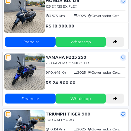
HONDA BIZ 125
125 EX 125 EX FLEX
3.573 Km
2025
Governador Celso Ramos/SC
R$ 18.900,00
Financiar
Whatsapp
YAMAHA FZ25 250
250 FAZER CONNECTED
10.449 Km
2025
Governador Celso Ramos/SC
R$ 24.900,00
Financiar
Whatsapp
TRIUMPH TIGER 900
900 RALLY PRO
10.151 Km
2025
Governador Celso Ramos/SC