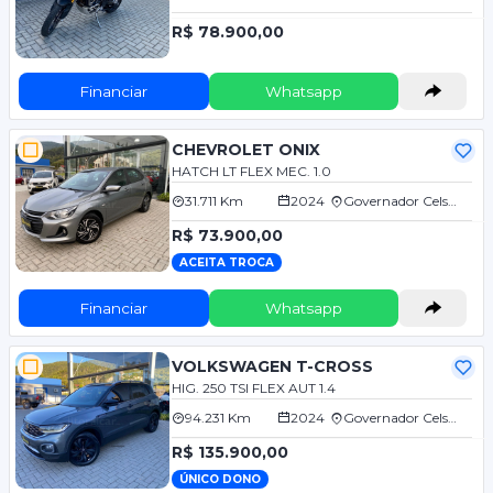
R$ 78.900,00
Financiar
Whatsapp
CHEVROLET ONIX
HATCH LT FLEX MEC. 1.0
31.711 Km
2024
Governador Celso Ramos/SC
R$ 73.900,00
ACEITA TROCA
Financiar
Whatsapp
VOLKSWAGEN T-CROSS
HIG. 250 TSI FLEX AUT 1.4
94.231 Km
2024
Governador Celso Ramos/SC
R$ 135.900,00
ÚNICO DONO