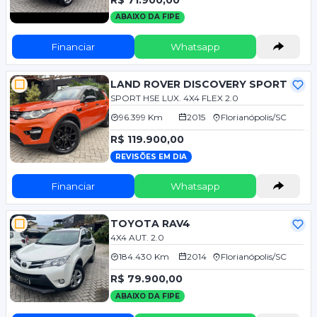
ABAIXO DA FIPE
Financiar
Whatsapp
LAND ROVER DISCOVERY SPORT
SPORT HSE LUX. 4X4 FLEX 2.0
96.399 Km
2015
Florianópolis/SC
R$ 119.900,00
REVISÕES EM DIA
Financiar
Whatsapp
TOYOTA RAV4
4X4 AUT. 2.0
184.430 Km
2014
Florianópolis/SC
R$ 79.900,00
ABAIXO DA FIPE