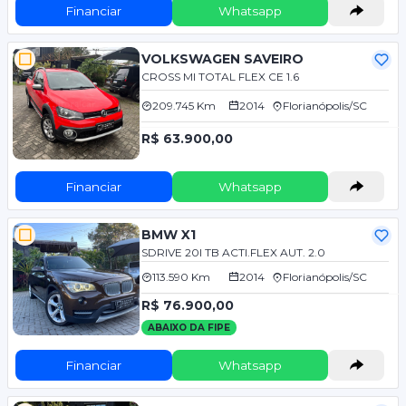
Financiar
Whatsapp
VOLKSWAGEN SAVEIRO
CROSS MI TOTAL FLEX CE 1.6
209.745 Km
2014
Florianópolis/SC
R$ 63.900,00
Financiar
Whatsapp
BMW X1
SDRIVE 20I TB ACTI.FLEX AUT. 2.0
113.590 Km
2014
Florianópolis/SC
R$ 76.900,00
ABAIXO DA FIPE
Financiar
Whatsapp