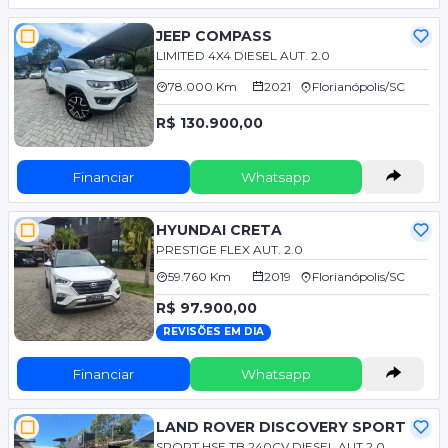
JEEP COMPASS
LIMITED 4X4 DIESEL AUT. 2.0
78.000 Km
2021
Florianópolis/SC
R$ 130.900,00
Financiar
Whatsapp
HYUNDAI CRETA
PRESTIGE FLEX AUT. 2.0
59.760 Km
2019
Florianópolis/SC
R$ 97.900,00
REVISÕES EM DIA
Financiar
Whatsapp
LAND ROVER DISCOVERY SPORT
SPORT HSE TB 240CV DIESEL AUT 2.0