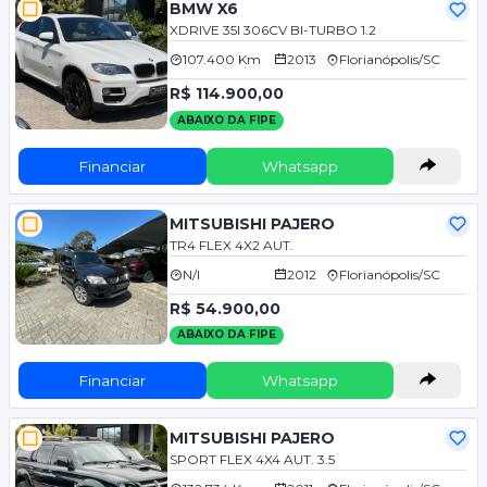
BMW X6
XDRIVE 35I 306CV BI-TURBO 1.2
107.400 Km
2013
Florianópolis/SC
R$ 114.900,00
ABAIXO DA FIPE
Financiar
Whatsapp
MITSUBISHI PAJERO
TR4 FLEX 4X2 AUT.
N/I
2012
Florianópolis/SC
R$ 54.900,00
ABAIXO DA FIPE
Financiar
Whatsapp
MITSUBISHI PAJERO
SPORT FLEX 4X4 AUT. 3.5