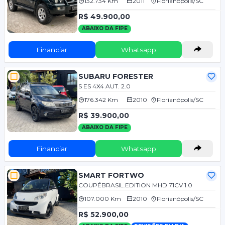
132.734 Km
2011
Florianópolis/SC
R$ 49.900,00
ABAIXO DA FIPE
Financiar
Whatsapp
SUBARU FORESTER
S ES 4X4 AUT. 2.0
176.342 Km
2010
Florianópolis/SC
R$ 39.900,00
ABAIXO DA FIPE
Financiar
Whatsapp
SMART FORTWO
COUPÉBRASIL.EDITION MHD 71CV 1.0
107.000 Km
2010
Florianópolis/SC
R$ 52.900,00