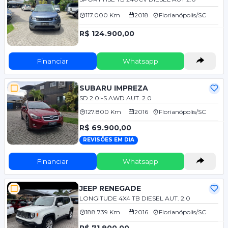
117.000 Km
2018
Florianópolis/SC
R$ 124.900,00
Financiar
Whatsapp
SUBARU IMPREZA
SD 2.0I-S AWD AUT. 2.0
127.800 Km
2016
Florianópolis/SC
R$ 69.900,00
REVISÕES EM DIA
Financiar
Whatsapp
JEEP RENEGADE
LONGITUDE 4X4 TB DIESEL AUT. 2.0
188.739 Km
2016
Florianópolis/SC
R$ 71.900,00