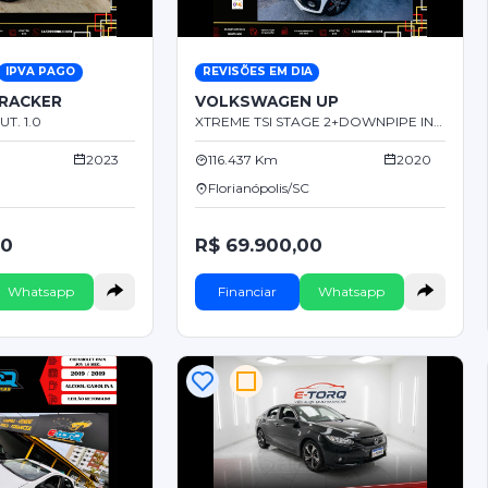
IPVA PAGO
REVISÕES EM DIA
RACKER
VOLKSWAGEN UP
T. 1.0
XTREME TSI STAGE 2+DOWNPIPE INOX+DIFUSOR C/CONTROL 1.0
2023
116.437 Km
2020
Florianópolis/SC
00
R$ 69.900,00
Whatsapp
Financiar
Whatsapp