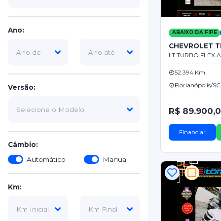
Ano:
ABAIXO DA FIPE
CHEVROLET T
LT TURBO FLEX AU
52.394 Km
Florianópolis/SC
Versão:
R$ 89.900,
Financiar
Câmbio:
Automático
Manual
Km: