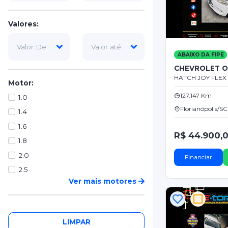
Valores:
ABAIXO DA FIPE
CHEVROLET O
HATCH JOY FLEX 
Motor:
127.147 Km
1.0
Florianópolis/SC
1.4
1.6
R$ 44.900,
1.8
2.0
Financiar
2.5
Ver mais motores
Combustível:
LIMPAR
Bi-Combustível