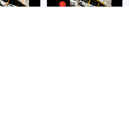
ACEITA TROCA
ABAIXO DA FIPE
IPVA PAGO
CHEVROLET PRISMA
.0
SED. JOY LS FLEXPOWER 1.0
2018
91.903 Km
2018
Florianópolis/SC
0
R$ 42.900,00
Whatsapp
Financiar
Whatsapp