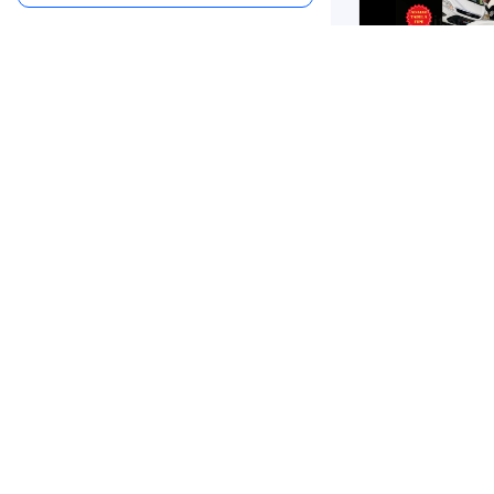
Gasolina
Portas:
2
4
ABAIXO DA FIPE
FIAT MOBI
LIKE FIRE FLEX . 1
Cores:
Azul
114.972 Km
Florianópolis/SC
Branco
Cinza
R$ 41.900,0
Marrom
Prata
Financiar
Preto
Ver mais cores
Opcionais: